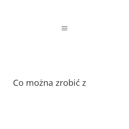
Co można zrobić z
Co zrobić z żółtek po bezie – przepisy na desery