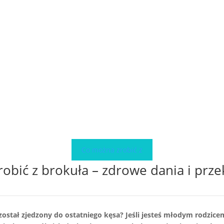
Co można zrobić z
robić z brokuła – zdrowe dania i prze
i został zjedzony do ostatniego kęsa? Jeśli jesteś młodym rodzic