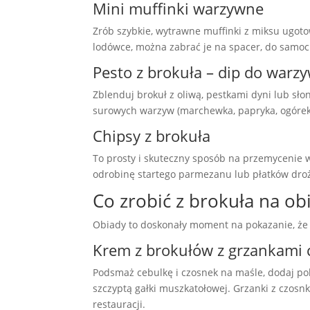
Mini muffinki warzywne
Zrób szybkie, wytrawne muffinki z miksu ugoto
lodówce, można zabrać je na spacer, do samoc
Pesto z brokuła – dip do warz
Zblenduj brokuł z oliwą, pestkami dyni lub sło
surowych warzyw (marchewka, papryka, ogórek
Chipsy z brokuła
To prosty i skuteczny sposób na przemycenie 
odrobinę startego parmezanu lub płatków dro
Co zrobić z brokuła na ob
Obiady to doskonały moment na pokazanie, że 
Krem z brokułów z grzankami
Podsmaż cebulkę i czosnek na maśle, dodaj pok
szczyptą gałki muszkatołowej. Grzanki z czosn
restauracji.