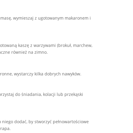
dką masę, wymieszaj z ugotowanym makaronem i
ugotowaną kaszę z warzywami (brokuł, marchew,
maczne również na zimno.
ronne, wystarczy kilka dobrych nawyków.
zystaj do śniadania, kolacji lub przekąski
o niego dodać, by stworzyć pełnowartościowe
wrapa.