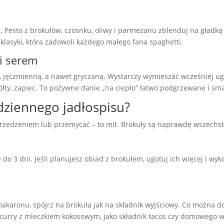
. Pesto z brokułów, czosnku, oliwy i parmezanu zblenduj na gła
klasyki, która zadowoli każdego małego fana spaghetti.
i serem
r, jęczmienną, a nawet gryczaną. Wystarczy wymieszać wcześniej 
 żółty, zapiec. To pożywne danie „na ciepło” łatwo podgrzewane i s
dziennego jadłospisu?
rzedzeniem lub przemycać – to mit. Brokuły są naprawdę wszechst
 3 dni. Jeśli planujesz obiad z brokułem, ugotuj ich więcej i wykor
akaronu, spójrz na brokuła jak na składnik wyjściowy. Co można d
w curry z mleczkiem kokosowym, jako składnik tacos czy domowego 