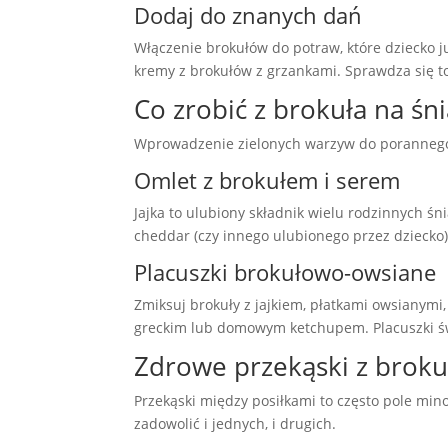
Dodaj do znanych dań
Włączenie brokułów do potraw, które dziecko ju
kremy z brokułów z grzankami. Sprawdza się to 
Co zrobić z brokuła na śn
Wprowadzenie zielonych warzyw do porannego 
Omlet z brokułem i serem
Jajka to ulubiony składnik wielu rodzinnych ś
cheddar (czy innego ulubionego przez dziecko),
Placuszki brokułowo-owsiane
Zmiksuj brokuły z jajkiem, płatkami owsianymi,
greckim lub domowym ketchupem. Placuszki św
Zdrowe przekąski z brokuł
Przekąski między posiłkami to często pole min
zadowolić i jednych, i drugich.