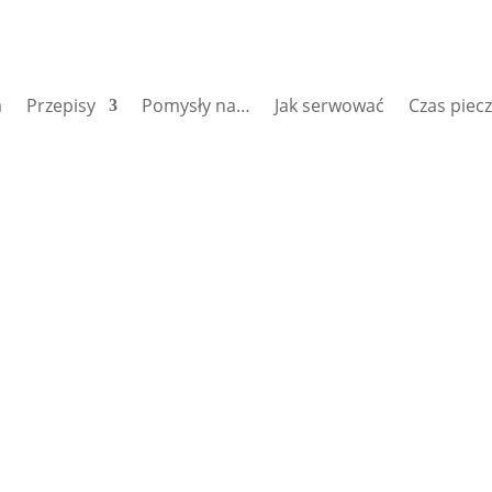
a
Przepisy
Pomysły na…
Jak serwować
Czas piec