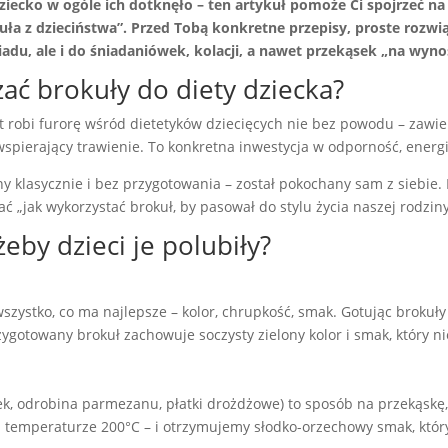
 dziecko w ogóle ich dotknęło – ten artykuł pomoże Ci spojrzeć 
 z dzieciństwa”. Przed Tobą konkretne przepisy, proste rozwiąz
du, ale i do śniadaniówek, kolacji, a nawet przekąsek „na wyno
ć brokuły do diety dziecka?
at robi furorę wśród dietetyków dziecięcych nie bez powodu – zawi
spierający trawienie. To konkretna inwestycja w odporność, energ
ny klasycznie i bez przygotowania – został pokochany sam z siebie. 
tać „jak wykorzystać brokuł, by pasował do stylu życia naszej rodzi
eby dzieci je polubiły?
szystko, co ma najlepsze – kolor, chrupkość, smak. Gotując brokuł
ygotowany brokuł zachowuje soczysty zielony kolor i smak, który 
k, odrobina parmezanu, płatki drożdżowe) to sposób na przekąskę, kt
a temperaturze 200°C – i otrzymujemy słodko-orzechowy smak, który 