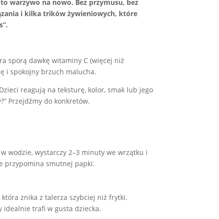
na to warzywo na nowo. Bez przymusu, bez
ania i kilka trików żywieniowych, które
s”.
era sporą dawkę witaminy C (więcej niż
ię i spokojny brzuch malucha.
Dzieci reagują na teksturę, kolor, smak lub jego
ny?” Przejdźmy do konkretów.
y w wodzie, wystarczy 2–3 minuty we wrzątku i
nie przypomina smutnej papki.
óra znika z talerza szybciej niż frytki.
idealnie trafi w gusta dziecka.