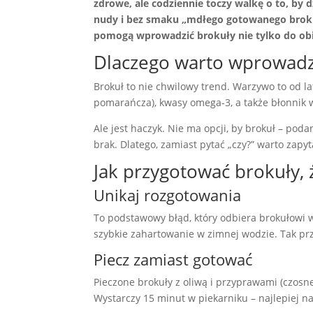
zdrowe, ale codziennie toczy walkę o to, by
nudy i bez smaku „mdłego gotowanego brokuła
pomogą wprowadzić brokuły nie tylko do obia
Dlaczego warto wprowadza
Brokuł to nie chwilowy trend. Warzywo to od l
pomarańcza), kwasy omega-3, a także błonnik w
Ale jest haczyk. Nie ma opcji, by brokuł – poda
brak. Dlatego, zamiast pytać „czy?” warto zapy
Jak przygotować brokuły, ż
Unikaj rozgotowania
To podstawowy błąd, który odbiera brokułowi w
szybkie zahartowanie w zimnej wodzie. Tak prz
Piecz zamiast gotować
Pieczone brokuły z oliwą i przyprawami (czosne
Wystarczy 15 minut w piekarniku – najlepiej n