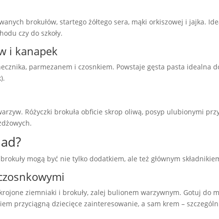
wanych brokułów, startego żółtego sera, mąki orkiszowej i jajka. I
hodu czy do szkoły.
yw i kanapek
necznika, parmezanem i czosnkiem. Powstaje gęsta pasta idealna do
).
warzyw. Różyczki brokuła obficie skrop oliwą, posyp ulubionymi pr
żdżowych.
iad?
brokuły mogą być nie tylko dodatkiem, ale też głównym składnikie
 czosnkowymi
rojone ziemniaki i brokuły, zalej bulionem warzywnym. Gotuj do mi
kiem przyciągną dziecięce zainteresowanie, a sam krem – szczególn