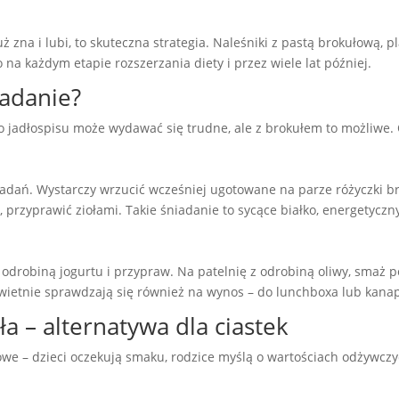
ż zna i lubi, to skuteczna strategia. Naleśniki z pastą brokułową, 
na każdym etapie rozszerzania diety i przez wiele lat później.
iadanie?
jadłospisu może wydawać się trudne, ale z brokułem to możliwe. 
niadań. Wystarczy wrzucić wcześniej ugotowane na parze różyczki b
 przyprawić ziołami. Takie śniadanie to sycące białko, energetyczny
 odrobiną jogurtu i przypraw. Na patelnię z odrobiną oliwy, smaż 
ietnie sprawdzają się również na wynos – do lunchboxa lub kanap
a – alternatywa dla ciastek
owe – dzieci oczekują smaku, rodzice myślą o wartościach odżywczy