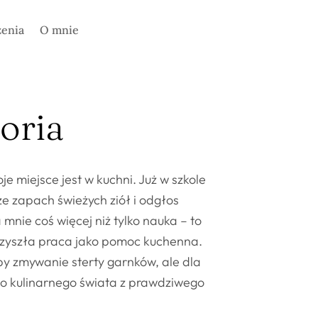
zenia
O mnie
toria
e miejsce jest w kuchni. Już w szkole
e zapach świeżych ziół i odgłos
 mnie coś więcej niż tylko nauka – to
rzyszła praca jako pomoc kuchenna.
by zmywanie sterty garnków, ale dla
do kulinarnego świata z prawdziwego