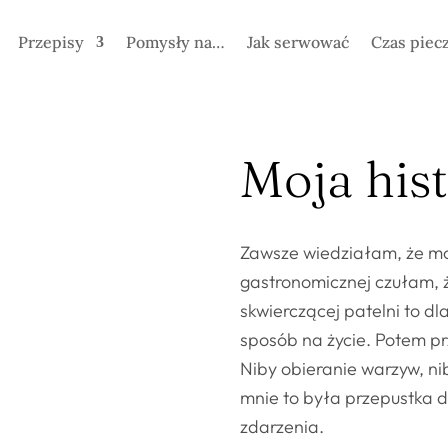
Przepisy
Pomysły na…
Jak serwować
Czas piec
Moja his
Zawsze wiedziałam, że moj
gastronomicznej czułam, ż
skwierczącej patelni to dla
sposób na życie. Potem p
Niby obieranie warzyw, ni
mnie to była przepustka 
zdarzenia.