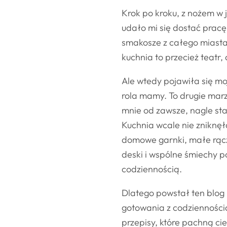
Krok po kroku, z nożem w j
udało mi się dostać pracę 
smakosze z całego miasta.
kuchnia to przecież teatr,
Ale wtedy pojawiła się moj
rola mamy. To drugie marz
mnie od zawsze, nagle stał
Kuchnia wcale nie zniknęła
domowe garnki, małe rąc
deski i wspólne śmiechy p
codziennością.
Dlatego powstał ten blog 
gotowania z codzienności
przepisy, które pachną ci