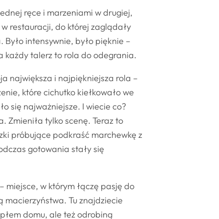
ednej ręce i marzeniami w drugiej,
w restauracji, do której zaglądały
 Było intensywnie, było pięknie –
 a każdy talerz to rola do odegrania.
a największa i najpiękniejsza rola –
enie, które cichutko kiełkowało we
o się najważniejsze. I wiecie co?
. Zmieniła tylko scenę. Teraz to
zki próbujące podkraść marchewkę z
odczas gotowania stały się
– miejsce, w którym łączę pasję do
ą macierzyństwa. Tu znajdziecie
epłem domu, ale też odrobiną