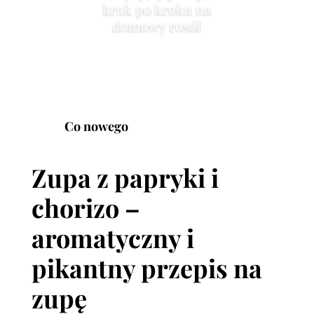
krok po kroku na
domowy rosół
Co nowego
Zupa z papryki i
chorizo –
aromatyczny i
pikantny przepis na
zupę