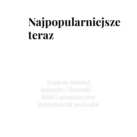
Najpopularniejsze
teraz
Zupa ze świeżej
kolendry i limonki –
lekki i aromatyczny
przepis krok po kroku