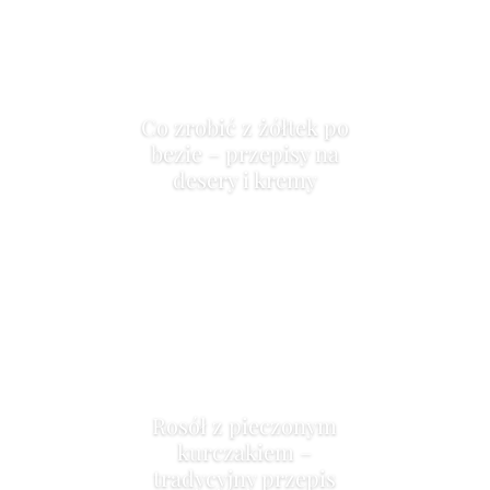
Co zrobić z żółtek po
bezie – przepisy na
desery i kremy
Rosół z pieczonym
kurczakiem –
tradycyjny przepis