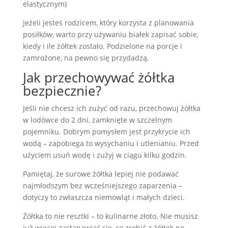
elastycznym)
Jeżeli jesteś rodzicem, który korzysta z planowania
posiłków, warto przy używaniu białek zapisać sobie,
kiedy i ile żółtek zostało. Podzielone na porcje i
zamrożone, na pewno się przydadzą.
Jak przechowywać żółtka
bezpiecznie?
Jeśli nie chcesz ich zużyć od razu, przechowuj żółtka
w lodówce do 2 dni, zamknięte w szczelnym
pojemniku. Dobrym pomysłem jest przykrycie ich
wodą – zapobiega to wysychaniu i utlenianiu. Przed
użyciem usuń wodę i zużyj w ciągu kilku godzin.
Pamiętaj, że surowe żółtka lepiej nie podawać
najmłodszym bez wcześniejszego zaparzenia –
dotyczy to zwłaszcza niemowląt i małych dzieci.
Żółtka to nie resztki – to kulinarne złoto. Nie musisz
już więcej zastanawiać się, co zrobić z żółtek po