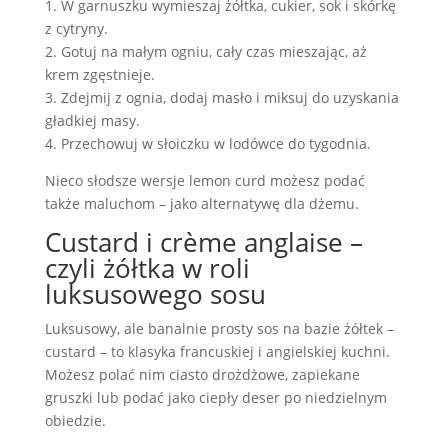
1. W garnuszku wymieszaj żółtka, cukier, sok i skórkę
z cytryny.
2. Gotuj na małym ogniu, cały czas mieszając, aż
krem zgęstnieje.
3. Zdejmij z ognia, dodaj masło i miksuj do uzyskania
gładkiej masy.
4. Przechowuj w słoiczku w lodówce do tygodnia.
Nieco słodsze wersje lemon curd możesz podać
także maluchom – jako alternatywę dla dżemu.
Custard i crème anglaise –
czyli żółtka w roli
luksusowego sosu
Luksusowy, ale banalnie prosty sos na bazie żółtek –
custard – to klasyka francuskiej i angielskiej kuchni.
Możesz polać nim ciasto drożdżowe, zapiekane
gruszki lub podać jako ciepły deser po niedzielnym
obiedzie.