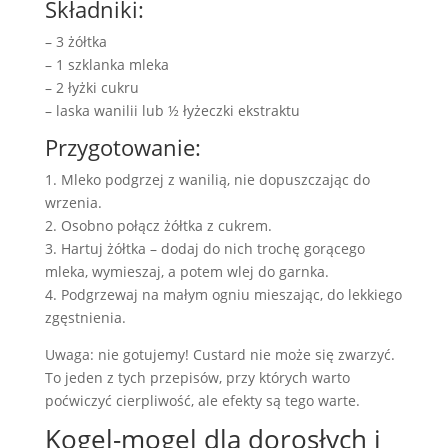
Składniki:
– 3 żółtka
– 1 szklanka mleka
– 2 łyżki cukru
– laska wanilii lub ½ łyżeczki ekstraktu
Przygotowanie:
1. Mleko podgrzej z wanilią, nie dopuszczając do
wrzenia.
2. Osobno połącz żółtka z cukrem.
3. Hartuj żółtka – dodaj do nich trochę gorącego
mleka, wymieszaj, a potem wlej do garnka.
4. Podgrzewaj na małym ogniu mieszając, do lekkiego
zgęstnienia.
Uwaga: nie gotujemy! Custard nie może się zwarzyć.
To jeden z tych przepisów, przy których warto
poćwiczyć cierpliwość, ale efekty są tego warte.
Kogel-mogel dla dorosłych i