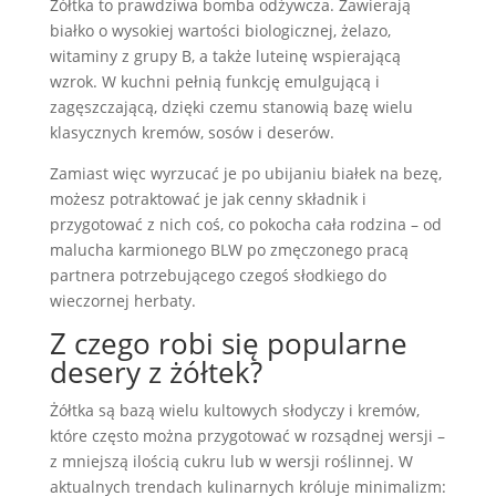
Żółtka to prawdziwa bomba odżywcza. Zawierają
białko o wysokiej wartości biologicznej, żelazo,
witaminy z grupy B, a także luteinę wspierającą
wzrok. W kuchni pełnią funkcję emulgującą i
zagęszczającą, dzięki czemu stanowią bazę wielu
klasycznych kremów, sosów i deserów.
Zamiast więc wyrzucać je po ubijaniu białek na bezę,
możesz potraktować je jak cenny składnik i
przygotować z nich coś, co pokocha cała rodzina – od
malucha karmionego BLW po zmęczonego pracą
partnera potrzebującego czegoś słodkiego do
wieczornej herbaty.
Z czego robi się popularne
desery z żółtek?
Żółtka są bazą wielu kultowych słodyczy i kremów,
które często można przygotować w rozsądnej wersji –
z mniejszą ilością cukru lub w wersji roślinnej. W
aktualnych trendach kulinarnych króluje minimalizm: