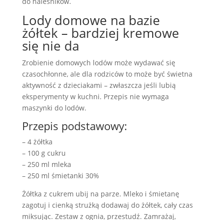
do naleśników.
Lody domowe na bazie
żółtek – bardziej kremowe
się nie da
Zrobienie domowych lodów może wydawać się
czasochłonne, ale dla rodziców to może być świetna
aktywność z dzieciakami – zwłaszcza jeśli lubią
eksperymenty w kuchni. Przepis nie wymaga
maszynki do lodów.
Przepis podstawowy:
– 4 żółtka
– 100 g cukru
– 250 ml mleka
– 250 ml śmietanki 30%
Żółtka z cukrem ubij na parze. Mleko i śmietanę
zagotuj i cienką strużką dodawaj do żółtek, cały czas
miksując. Zestaw z ognia, przestudź. Zamrażaj,