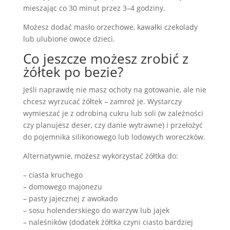
mieszając co 30 minut przez 3–4 godziny.
Możesz dodać masło orzechowe, kawałki czekolady
lub ulubione owoce dzieci.
Co jeszcze możesz zrobić z
żółtek po bezie?
Jeśli naprawdę nie masz ochoty na gotowanie, ale nie
chcesz wyrzucać żółtek – zamroź je. Wystarczy
wymieszać je z odrobiną cukru lub soli (w zależności
czy planujesz deser, czy danie wytrawne) i przełożyć
do pojemnika silikonowego lub lodowych woreczków.
Alternatywnie, możesz wykorzystać żółtka do:
– ciasta kruchego
– domowego majonezu
– pasty jajecznej z awokado
– sosu holenderskiego do warzyw lub jajek
– naleśników (dodatek żółtka czyni ciasto bardziej