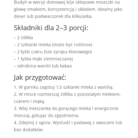
Budyń w wersji domowej bije sklepowe miseczki na
głowę smakiem, konsystencją i składem. Idealny jako
deser lub podwieczorek dla kilkulatka.
Składniki dla 2–3 porcji:
– 2 żółtka
– 2 szklanki mleka (może być roślinne)
– 2 łyżki cukru (lub syropu klonowego)
– 1 łyżka mąki ziemniaczanej
– odrobina wanilii lub kakao
Jak przygotować:
1. W garnku zagotuj 1,5 szklanki mleka z wanilią.
2. W misce rozmieszaj żółtka z pozostałym mlekiem,
cukrem i mąką.
3. Wlej mieszankę do gorącego mleka i energicznie
mieszaj, gotując do zgęstnienia.
4. Zdejmij z ognia. Wystudź i podawaj z owocami lub
bez dodatków.