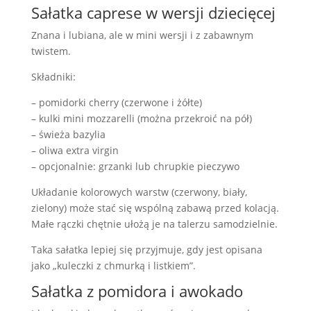
Sałatka caprese w wersji dziecięcej
Znana i lubiana, ale w mini wersji i z zabawnym
twistem.
Składniki:
– pomidorki cherry (czerwone i żółte)
– kulki mini mozzarelli (można przekroić na pół)
– świeża bazylia
– oliwa extra virgin
– opcjonalnie: grzanki lub chrupkie pieczywo
Układanie kolorowych warstw (czerwony, biały,
zielony) może stać się wspólną zabawą przed kolacją.
Małe rączki chętnie ułożą je na talerzu samodzielnie.
Taka sałatka lepiej się przyjmuje, gdy jest opisana
jako „kuleczki z chmurką i listkiem”.
Sałatka z pomidora i awokado