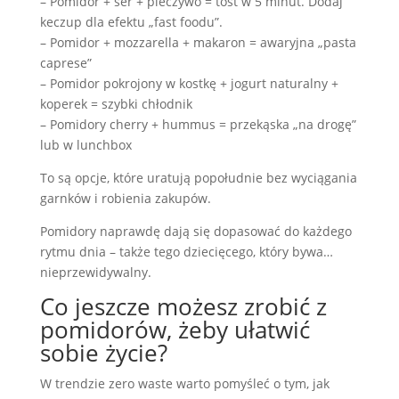
– Pomidor + ser + pieczywo = tost w 5 minut. Dodaj
keczup dla efektu „fast foodu”.
– Pomidor + mozzarella + makaron = awaryjna „pasta
caprese”
– Pomidor pokrojony w kostkę + jogurt naturalny +
koperek = szybki chłodnik
– Pomidory cherry + hummus = przekąska „na drogę”
lub w lunchbox
To są opcje, które uratują popołudnie bez wyciągania
garnków i robienia zakupów.
Pomidory naprawdę dają się dopasować do każdego
rytmu dnia – także tego dziecięcego, który bywa…
nieprzewidywalny.
Co jeszcze możesz zrobić z
pomidorów, żeby ułatwić
sobie życie?
W trendzie zero waste warto pomyśleć o tym, jak