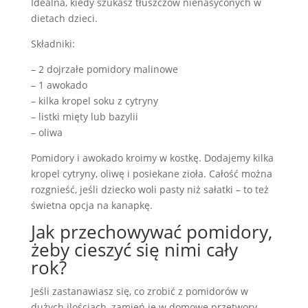
Idealna, kiedy szukasz tłuszczów nienasyconych w
dietach dzieci.
Składniki:
– 2 dojrzałe pomidory malinowe
– 1 awokado
– kilka kropel soku z cytryny
– listki mięty lub bazylii
– oliwa
Pomidory i awokado kroimy w kostkę. Dodajemy kilka
kropel cytryny, oliwę i posiekane zioła. Całość można
rozgnieść, jeśli dziecko woli pasty niż sałatki – to też
świetna opcja na kanapkę.
Jak przechowywać pomidory,
żeby cieszyć się nimi cały
rok?
Jeśli zastanawiasz się, co zrobić z pomidorów w
dużych ilościach, zamień je w domowe przetwory.