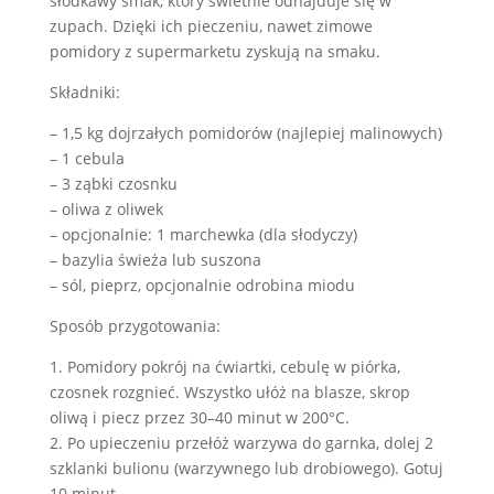
słodkawy smak, który świetnie odnajduje się w
zupach. Dzięki ich pieczeniu, nawet zimowe
pomidory z supermarketu zyskują na smaku.
Składniki:
– 1,5 kg dojrzałych pomidorów (najlepiej malinowych)
– 1 cebula
– 3 ząbki czosnku
– oliwa z oliwek
– opcjonalnie: 1 marchewka (dla słodyczy)
– bazylia świeża lub suszona
– sól, pieprz, opcjonalnie odrobina miodu
Sposób przygotowania:
1. Pomidory pokrój na ćwiartki, cebulę w piórka,
czosnek rozgnieć. Wszystko ułóż na blasze, skrop
oliwą i piecz przez 30–40 minut w 200°C.
2. Po upieczeniu przełóż warzywa do garnka, dolej 2
szklanki bulionu (warzywnego lub drobiowego). Gotuj
10 minut.