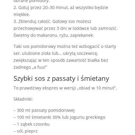
obrane pomidory.
2. Gotuj przez 20–30 minut, aż wszystko będzie
miękkie.
3. Zblenduj całość. Gotowy sos możesz
przechowywać przez 3 dni w lodówce lub zamrozić.
Świetny do makaronu, ryżu, zapiekanek.
Taki sos pomidorowy można też wzbogacić o starty
ser, ulubione zioła lub… ukrytą soczewicę,
zwiększając w ten sposób zawartość białka bez
żadnego „a fuu!”
Szybki sos z passaty i śmietany
To prawdziwy ekspres w wersji „obiad w 10 minut”.
Składniki:
– 300 ml passaty pomidorowej
– 100 ml śmietanki 30% lub jogurtu greckiego
– 1 ząbek czosnku
– sól, pieprz