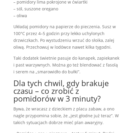
– pomidory lima pokrojone w ćwiartki
– sól, suszone oregano
– oliwa
Układaj pomidory na papierze do pieczenia. Susz w
100°C przez 4–5 godzin przy lekko uchylonych
drzwiczkach. Po wystudzeniu wrzuć do słoika, zalej
oliwą. Przechowuj w lodówce nawet kilka tygodni.
Taki dodatek świetnie pasuje do kanapek, zapiekanek
i past warzywnych. Można go też blendować z fasolą
i serem na „smarowidło do bułki”.
Dla tych chwil, gdy brakuje
czasu – co zrobić z
pomidorów w 3 minuty?
Bywa, że wracasz z dzieckiem z placu zabaw, a ono
nagle przypomina sobie, że „jest głodne już teraz”. W
takich sytuacjach dobrze mieć plan awaryjny.