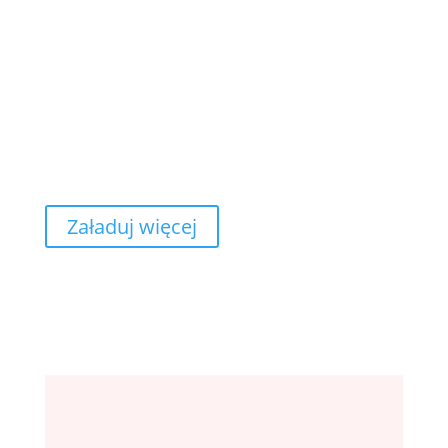
na zdjęciach, ale też zaskakująco dobrze smakują –
pod warunkiem, że wiemy, jak się...
Czytaj dalej

Załaduj więcej