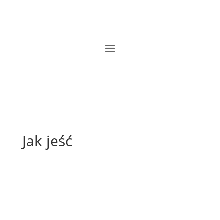
Jak jeść
Jak się je kiwano – instrukcja krok po kroku
Jak się je kiwano? To pytanie coraz częściej pojawia
się na forach kulinarnych i w mediach