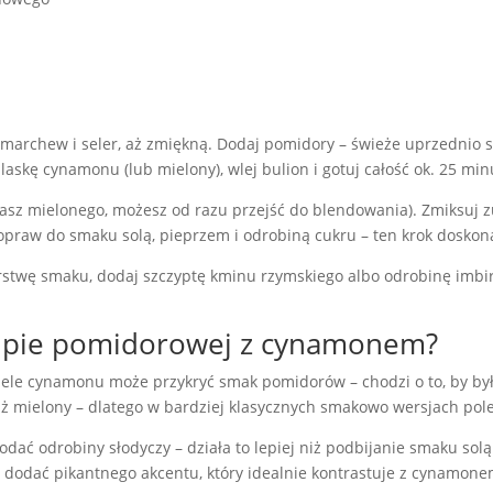
marchew i seler, aż zmiękną. Dodaj pomidory – świeże uprzednio spa
laskę cynamonu (lub mielony), wlej bulion i gotuj całość ok. 25 mi
wasz mielonego, możesz od razu przejść do blendowania). Zmiksuj z
opraw do smaku solą, pieprzem i odrobiną cukru – ten krok dosk
arstwę smaku, dodaj szczyptę kminu rzymskiego albo odrobinę imb
zupie pomidorowej z cynamonem?
wiele cynamonu może przykryć smak pomidorów – chodzi o to, by b
iż mielony – dlatego w bardziej klasycznych smakowo wersjach pole
odać odrobiny słodyczy – działa to lepiej niż podbijanie smaku solą. 
dodać pikantnego akcentu, który idealnie kontrastuje z cynamone