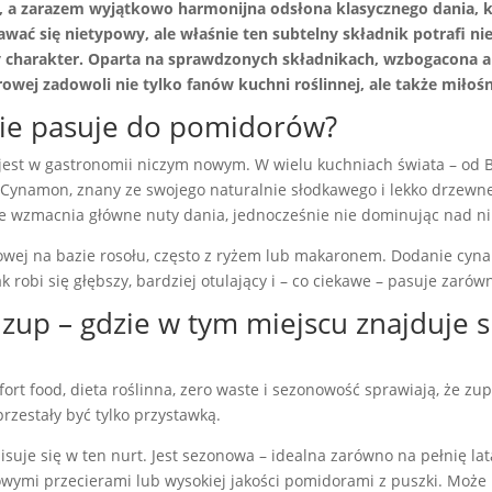
zarazem wyjątkowo harmonijna odsłona klasycznego dania, któr
ć się nietypowy, ale właśnie ten subtelny składnik potrafi 
lny charakter. Oparta na sprawdzonych składnikach, wzbogacon
wej zadowoli nie tylko fanów kuchni roślinnej, ale także miło
ie pasuje do pomidorów?
est w gastronomii niczym nowym. W wielu kuchniach świata – od B
Cynamon, znany ze swojego naturalnie słodkawego i lekko drzewne
óre wzmacnia główne nuty dania, jednocześnie nie dominując nad ni
wej na bazie rosołu, często z ryżem lub makaronem. Dodanie cyna
obi się głębszy, bardziej otulający i – co ciekawe – pasuje zarówno
 zup – gdzie w tym miejscu znajduje 
rt food, dieta roślinna, zero waste i sezonowość sprawiają, że z
przestały być tylko przystawką.
e się w ten nurt. Jest sezonowa – idealna zarówno na pełnię lat
wymi przecierami lub wysokiej jakości pomidorami z puszki. Może b