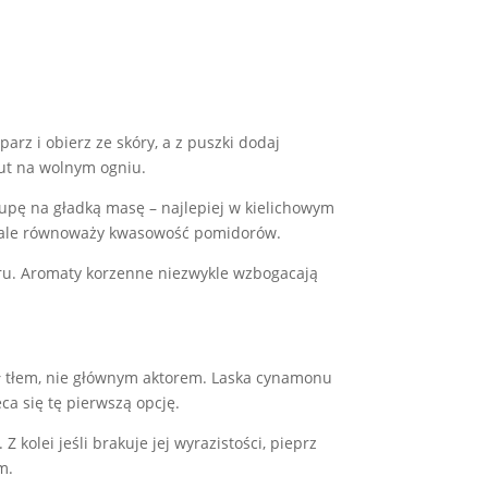
rz i obierz ze skóry, a z puszki dodaj
nut na wolnym ogniu.
upę na gładką masę – najlepiej w kielichowym
onale równoważy kwasowość pomidorów.
iru. Aromaty korzenne niezwykle wzbogacają
ył tłem, nie głównym aktorem. Laska cynamonu
ca się tę pierwszą opcję.
Z kolei jeśli brakuje jej wyrazistości, pieprz
m.