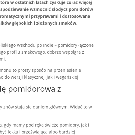
a w ostatnich latach zyskuje coraz więcej
niespodziewanie wzmocnić słodycz pomidorów
a aromatycznymi przyprawami i dostosowana
śników głębokich i złożonych smaków.
liskiego Wschodu po Indie – pomidory łączone
go profilu smakowego, dobrze współgra z
mi.
monu to prosty sposób na przeniesienie
 do wersji klasycznej, jak i wegańskiej.
się pomidorowa z
upy znów stają się daniem głównym. Widać to w
a, gdy mamy pod ręką świeże pomidory, jak i
yć lekka i orzeźwiająca albo bardziej