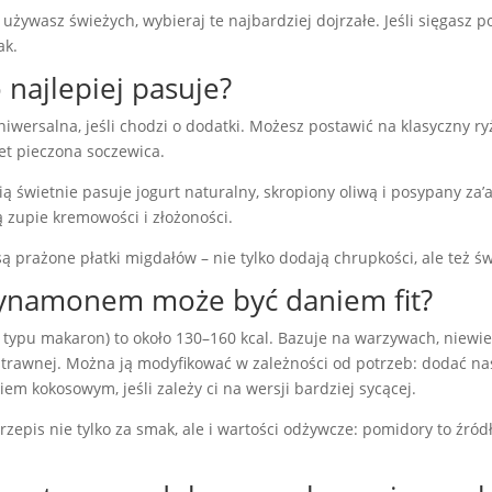
 używasz świeżych, wybieraj te najbardziej dojrzałe. Jeśli sięgasz p
ak.
 najlepiej pasuje?
ersalna, jeśli chodzi o dodatki. Możesz postawić na klasyczny ry
et pieczona soczewica.
 świetnie pasuje jogurt naturalny, skropiony oliwą i posypany za’
ą zupie kremowości i złożoności.
 prażone płatki migdałów – nie tylko dodają chrupkości, ale też 
ynamonem może być daniem fit?
ypu makaron) to około 130–160 kcal. Bazuje na warzywach, niewielk
ostrawnej. Można ją modyfikować w zależności od potrzeb: dodać na
em kokosowym, jeśli zależy ci na wersji bardziej sycącej.
rzepis nie tylko za smak, ale i wartości odżywcze: pomidory to źró