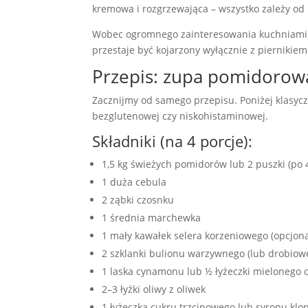
kremowa i rozgrzewająca – wszystko zależy od
Wobec ogromnego zainteresowania kuchniami 
przestaje być kojarzony wyłącznie z piernikiem
Przepis: zupa pomidorow
Zacznijmy od samego przepisu. Poniżej klasycz
bezglutenowej czy niskohistaminowej.
Składniki (na 4 porcje):
1,5 kg świeżych pomidorów lub 2 puszki (po
1 duża cebula
2 ząbki czosnku
1 średnia marchewka
1 mały kawałek selera korzeniowego (opcjona
2 szklanki bulionu warzywnego (lub drobiowe
1 laska cynamonu lub ½ łyżeczki mielonego
2–3 łyżki oliwy z oliwek
1 łyżeczka cukru trzcinowego lub syropu kl