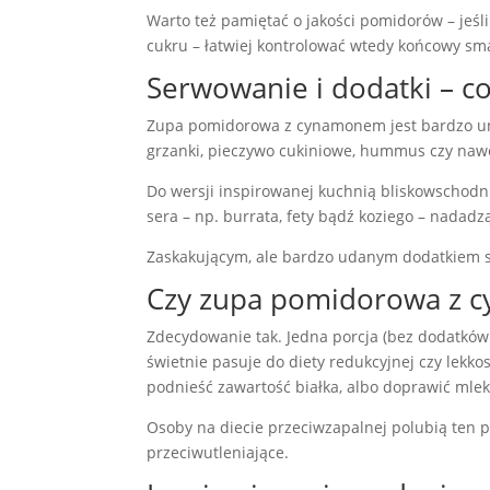
Warto też pamiętać o jakości pomidorów – jeśli
cukru – łatwiej kontrolować wtedy końcowy sm
Serwowanie i dodatki – co
Zupa pomidorowa z cynamonem jest bardzo uniw
grzanki, pieczywo cukiniowe, hummus czy naw
Do wersji inspirowanej kuchnią bliskowschodnią
sera – np. burrata, fety bądź koziego – nadadz
Zaskakującym, ale bardzo udanym dodatkiem są
Czy zupa pomidorowa z c
Zdecydowanie tak. Jedna porcja (bez dodatków t
świetnie pasuje do diety redukcyjnej czy lekk
podnieść zawartość białka, albo doprawić mleki
Osoby na diecie przeciwzapalnej polubią ten p
przeciwutleniające.