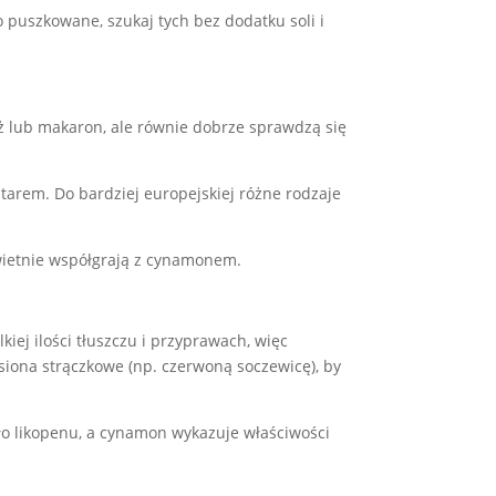
o puszkowane, szukaj tych bez dodatku soli i
ż lub makaron, ale równie dobrze sprawdzą się
atarem. Do bardziej europejskiej różne rodzaje
świetnie współgrają z cynamonem.
iej ilości tłuszczu i przyprawach, więc
siona strączkowe (np. czerwoną soczewicę), by
dło likopenu, a cynamon wykazuje właściwości