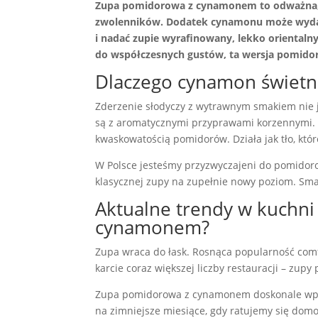
Zupa pomidorowa z cynamonem to odważna, a 
zwolenników. Dodatek cynamonu może wydawa
i nadać zupie wyrafinowany, lekko orienta
do współczesnych gustów, ta wersja pomidoro
Dlaczego cynamon świetn
Zderzenie słodyczy z wytrawnym smakiem nie j
są z aromatycznymi przyprawami korzennymi. 
kwaskowatością pomidorów. Działa jak tło, kt
W Polsce jesteśmy przyzwyczajeni do pomidoro
klasycznej zupy na zupełnie nowy poziom. Smak r
Aktualne trendy w kuchni
cynamonem?
Zupa wraca do łask. Rosnąca popularność comfo
karcie coraz większej liczby restauracji – zupy 
Zupa pomidorowa z cynamonem doskonale wpisuj
na zimniejsze miesiące, gdy ratujemy się domo