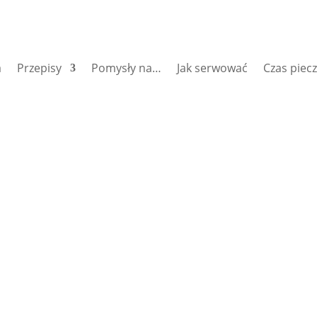
a
Przepisy
Pomysły na…
Jak serwować
Czas piec