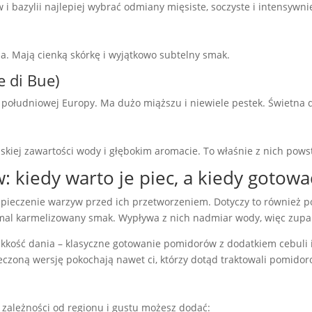
 bazylii najlepiej wybrać odmiany mięsiste, soczyste i intensywni
ia. Mają cienką skórkę i wyjątkowo subtelny smak.
 di Bue)
południowej Europy. Ma dużo miąższu i niewiele pestek. Świetna 
kiej zawartości wody i głębokim aromacie. To właśnie z nich pows
 kiedy warto je piec, a kiedy gotowa
 pieczenie warzyw przed ich przetworzeniem. Dotyczy to również p
iemal karmelizowany smak. Wypływa z nich nadmiar wody, więc zup
 lekkość dania – klasyczne gotowanie pomidorów z dodatkiem cebuli
czoną wersję pokochają nawet ci, którzy dotąd traktowali pomidoro
ależności od regionu i gustu możesz dodać: