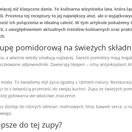
więcej niż klasyczne danie. To kulinarna wizytówka lata, która ł
. Prostota tej receptury to jej największy atut, ale o wyjątkowy
tność ich połączenia w idealną całość. W tym artykule pokażem
rii, z uwzględnieniem aktualnych trendów kulinarnych oraz pr
ch.
zupę pomidorową na świeżych składn
a, a właśnie wtedy smakują najlepiej. Świeże pomidory mają bogat
puszkowane odpowiedniki. Zawierają likopen – silny antyoksydant, 
 moda. To świadomy styl życia zgodny z rytmem natury. Restauracj
z to z łatwością przenieść do swojej kuchni. Zupa ze świeżych po
totę gotowania we właściwe znaczenie.
asz dostęp do różnych odmian: malinowych, lima, bawole serce, a n
owego.
psze do tej zupy?