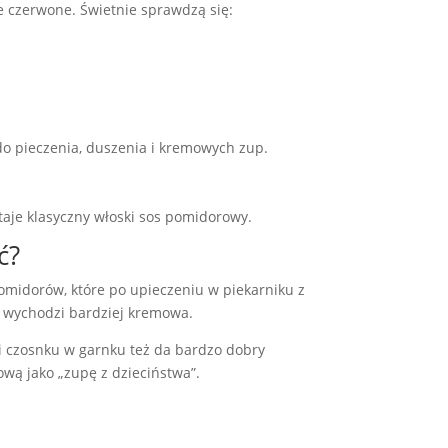
e czerwone. Świetnie sprawdzą się:
do pieczenia, duszenia i kremowych zup.
taje klasyczny włoski sos pomidorowy.
ć?
omidorów, które po upieczeniu w piekarniku z
a wychodzi bardziej kremowa.
 i czosnku w garnku też da bardzo dobry
wą jako „zupę z dzieciństwa”.