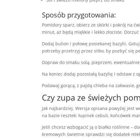
Sposób przygotowania:
Pomidory sparz, obierz ze skórki i pokrój na ć
minut, aż będą miękkie i lekko złociste. Dorzu
Dodaj bulion i połowę posiekanej bazylii. Got
potrzeby przetrzyj przez sitko, by pozbyć się pe
Dopraw do smaku solą, pieprzem, ewentualnie o
Na koniec dodaj pozostałą bazylię i odstaw z o
Podawaj gorącą, z pajdą chleba na zakwasie, gr
Czy zupa ze świeżych pomi
Jak najbardziej. Wersja opisana powyżej jest
na bazie resztek: łupinek cebuli, końcówek march
Jeśli chcesz wzbogacić ją o białko roślinne – 
kremowych świetnie sprawdzi się dodatek ml