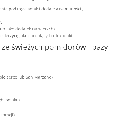
ania podkręca smak i dodaje aksamitności),
),
ub jako dodatek na wierzch),
ciecierzycę jako chrupiący kontrapunkt.
 ze świeżych pomidorów i bazylii
ole serce lub San Marzano)
łębi smaku)
ekoracji)