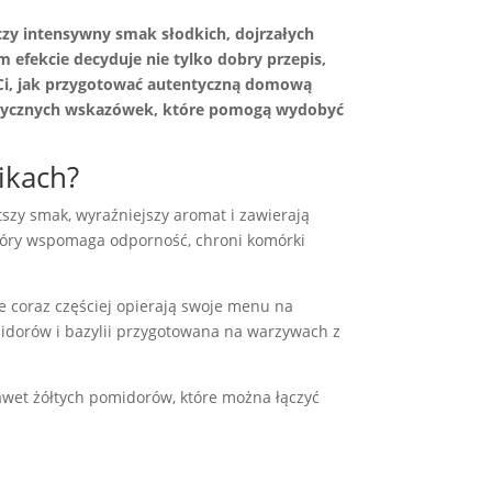
ączy intensywny smak słodkich, dojrzałych
m efekcie decyduje nie tylko dobry przepis,
y Ci, jak przygotować autentyczną domową
aktycznych wskazówek, które pomogą wydobyć
ikach?
szy smak, wyraźniejszy aromat i zawierają
który wspomaga odporność, chroni komórki
e coraz częściej opierają swoje menu na
midorów i bazylii przygotowana na warzywach z
awet żółtych pomidorów, które można łączyć