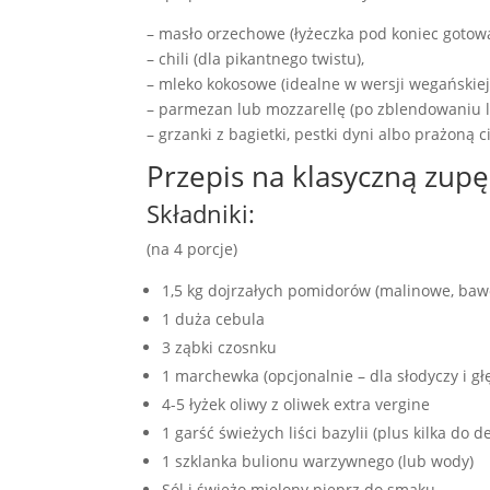
– masło orzechowe (łyżeczka pod koniec gotow
– chili (dla pikantnego twistu),
– mleko kokosowe (idealne w wersji wegańskiej
– parmezan lub mozzarellę (po zblendowaniu l
– grzanki z bagietki, pestki dyni albo prażoną 
Przepis na klasyczną zupę
Składniki:
(na 4 porcje)
1,5 kg dojrzałych pomidorów (malinowe, baw
1 duża cebula
3 ząbki czosnku
1 marchewka (opcjonalnie – dla słodyczy i g
4-5 łyżek oliwy z oliwek extra vergine
1 garść świeżych liści bazylii (plus kilka do d
1 szklanka bulionu warzywnego (lub wody)
Sól i świeżo mielony pieprz do smaku