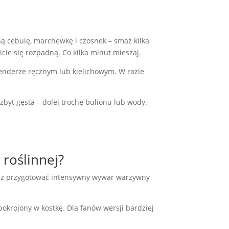
oną cebulę, marchewkę i czosnek – smaż kilka
icie się rozpadną. Co kilka minut mieszaj.
blenderze ręcznym lub kielichowym. W razie
zbyt gęsta – dolej trochę bulionu lub wody.
 roślinnej?
żesz przygotować intensywny wywar warzywny
pokrojony w kostkę. Dla fanów wersji bardziej