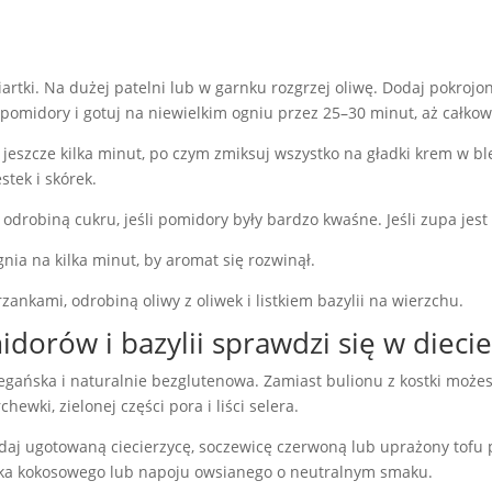
wiartki. Na dużej patelni lub w garnku rozgrzej oliwę. Dodaj pokroj
ć pomidory i gotuj na niewielkim ogniu przez 25–30 minut, aż całkow
uj jeszcze kilka minut, po czym zmiksuj wszystko na gładki krem w 
stek i skórek.
drobiną cukru, jeśli pomidory były bardzo kwaśne. Jeśli zupa jest 
gnia na kilka minut, by aromat się rozwinął.
zankami, odrobiną oliwy z oliwek i listkiem bazylii na wierzchu.
dorów i bazylii sprawdzi się w diecie
 wegańska i naturalnie bezglutenowa. Zamiast bulionu z kostki mo
ewki, zielonej części pora i liści selera.
dodaj ugotowaną ciecierzycę, soczewicę czerwoną lub uprażony tofu 
eka kokosowego lub napoju owsianego o neutralnym smaku.