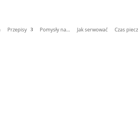
a
Przepisy
Pomysły na…
Jak serwować
Czas piec