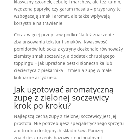
klasyczny czosnek, cebulę i marchew, ale też kumin,
wędzoną paprykę czy garam masala – przyprawy te
wzbogacają smak i aromat, ale także wpływają
korzystnie na trawienie.
Coraz więcej przepisów podkreśla też znaczenie
zbalansowania tekstur i smaków. Kwasowość
pomidorów lub soku z cytryny doskonale równoważy
ziemisty smak soczewicy, a dodatek chrupiącego
topping’u – jak uprażone pestki słonecznika lub
ciecierzyca z piekarnika – zmienia zupę w małe
kulinarne arcydzieło.
Jak ugotować aromatyczną
zupę z zielonej soczewicy
krok po kroku?
Najlepszą cechą zupy z zielonej soczewicy jest jej
prostota. Nie potrzebujesz specjalistycznego sprzętu
ani trudno dostępnych składników. Poniżej
znajdziesz przepis bazowy z opcjonalnymi