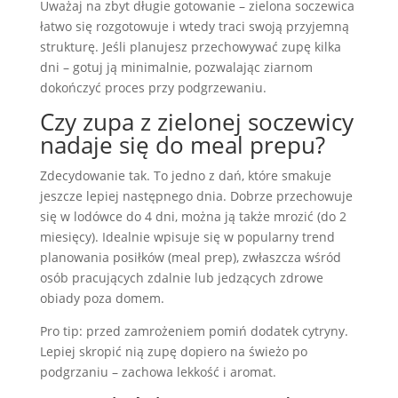
Uważaj na zbyt długie gotowanie – zielona soczewica
łatwo się rozgotowuje i wtedy traci swoją przyjemną
strukturę. Jeśli planujesz przechowywać zupę kilka
dni – gotuj ją minimalnie, pozwalając ziarnom
dokończyć proces przy podgrzewaniu.
Czy zupa z zielonej soczewicy
nadaje się do meal prepu?
Zdecydowanie tak. To jedno z dań, które smakuje
jeszcze lepiej następnego dnia. Dobrze przechowuje
się w lodówce do 4 dni, można ją także mrozić (do 2
miesięcy). Idealnie wpisuje się w popularny trend
planowania posiłków (meal prep), zwłaszcza wśród
osób pracujących zdalnie lub jedzących zdrowe
obiady poza domem.
Pro tip: przed zamrożeniem pomiń dodatek cytryny.
Lepiej skropić nią zupę dopiero na świeżo po
podgrzaniu – zachowa lekkość i aromat.