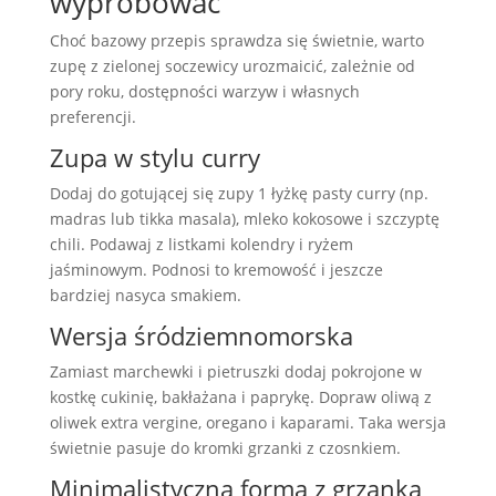
wypróbować
Choć bazowy przepis sprawdza się świetnie, warto
zupę z zielonej soczewicy urozmaicić, zależnie od
pory roku, dostępności warzyw i własnych
preferencji.
Zupa w stylu curry
Dodaj do gotującej się zupy 1 łyżkę pasty curry (np.
madras lub tikka masala), mleko kokosowe i szczyptę
chili. Podawaj z listkami kolendry i ryżem
jaśminowym. Podnosi to kremowość i jeszcze
bardziej nasyca smakiem.
Wersja śródziemnomorska
Zamiast marchewki i pietruszki dodaj pokrojone w
kostkę cukinię, bakłażana i paprykę. Dopraw oliwą z
oliwek extra vergine, oregano i kaparami. Taka wersja
świetnie pasuje do kromki grzanki z czosnkiem.
Minimalistyczna forma z grzanką