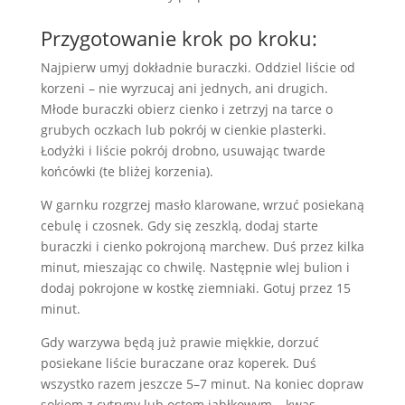
Przygotowanie krok po kroku:
Najpierw umyj dokładnie buraczki. Oddziel liście od
korzeni – nie wyrzucaj ani jednych, ani drugich.
Młode buraczki obierz cienko i zetrzyj na tarce o
grubych oczkach lub pokrój w cienkie plasterki.
Łodyżki i liście pokrój drobno, usuwając twarde
końcówki (te bliżej korzenia).
W garnku rozgrzej masło klarowane, wrzuć posiekaną
cebulę i czosnek. Gdy się zeszklą, dodaj starte
buraczki i cienko pokrojoną marchew. Duś przez kilka
minut, mieszając co chwilę. Następnie wlej bulion i
dodaj pokrojone w kostkę ziemniaki. Gotuj przez 15
minut.
Gdy warzywa będą już prawie miękkie, dorzuć
posiekane liście buraczane oraz koperek. Duś
wszystko razem jeszcze 5–7 minut. Na koniec dopraw
sokiem z cytryny lub octem jabłkowym – kwas