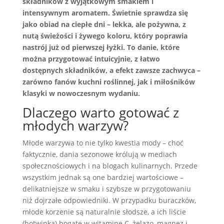
składników z wyjątkowym smakiem i
intensywnym aromatem. Świetnie sprawdza się
jako obiad na ciepłe dni – lekka, ale pożywna, z
nutą świeżości i żywego koloru, który poprawia
nastrój już od pierwszej łyżki. To danie, które
można przygotować intuicyjnie, z łatwo
dostępnych składników, a efekt zawsze zachwyca –
zarówno fanów kuchni roślinnej, jak i miłośników
klasyki w nowoczesnym wydaniu.
Dlaczego warto gotować z
młodych warzyw?
Młode warzywa to nie tylko kwestia mody – choć
faktycznie, dania sezonowe królują w mediach
społecznościowych i na blogach kulinarnych. Przede
wszystkim jednak są one bardziej wartościowe –
delikatniejsze w smaku i szybsze w przygotowaniu
niż dojrzałe odpowiedniki. W przypadku buraczków,
młode korzenie są naturalnie słodsze, a ich liście
(botwinka) bogate w witaminę C, żelazo, magnez i