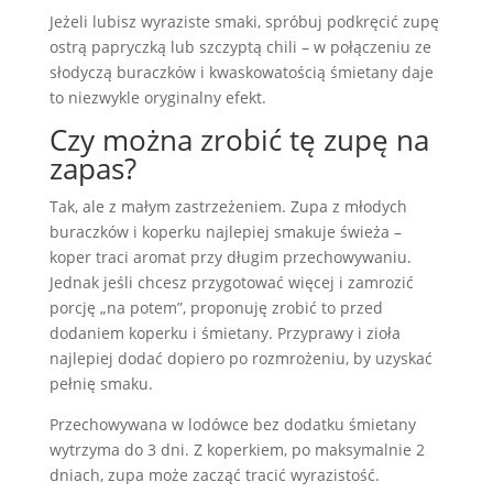
Jeżeli lubisz wyraziste smaki, spróbuj podkręcić zupę
ostrą papryczką lub szczyptą chili – w połączeniu ze
słodyczą buraczków i kwaskowatością śmietany daje
to niezwykle oryginalny efekt.
Czy można zrobić tę zupę na
zapas?
Tak, ale z małym zastrzeżeniem. Zupa z młodych
buraczków i koperku najlepiej smakuje świeża –
koper traci aromat przy długim przechowywaniu.
Jednak jeśli chcesz przygotować więcej i zamrozić
porcję „na potem”, proponuję zrobić to przed
dodaniem koperku i śmietany. Przyprawy i zioła
najlepiej dodać dopiero po rozmrożeniu, by uzyskać
pełnię smaku.
Przechowywana w lodówce bez dodatku śmietany
wytrzyma do 3 dni. Z koperkiem, po maksymalnie 2
dniach, zupa może zacząć tracić wyrazistość.