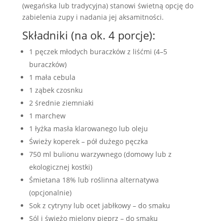
(wegańska lub tradycyjna) stanowi świetną opcję do
zabielenia zupy i nadania jej aksamitności.
Składniki (na ok. 4 porcje):
1 pęczek młodych buraczków z liśćmi (4–5
buraczków)
1 mała cebula
1 ząbek czosnku
2 średnie ziemniaki
1 marchew
1 łyżka masła klarowanego lub oleju
Świeży koperek – pół dużego pęczka
750 ml bulionu warzywnego (domowy lub z
ekologicznej kostki)
Śmietana 18% lub roślinna alternatywa
(opcjonalnie)
Sok z cytryny lub ocet jabłkowy – do smaku
Sól i świeżo mielony pieprz – do smaku