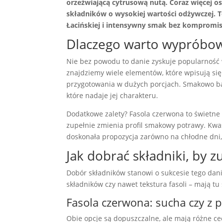
orzeźwiającą cytrusową nutą. Coraz więcej os
składników o wysokiej wartości odżywczej. 
Łacińskiej i intensywny smak bez kompromi
Dlaczego warto wypróbowa
Nie bez powodu to danie zyskuje popularność w
znajdziemy wiele elementów, które wpisują się 
przygotowania w dużych porcjach. Smakowo bal
które nadaje jej charakteru.
Dodatkowe zalety? Fasola czerwona to świetne ź
zupełnie zmienia profil smakowy potrawy. Kwas
doskonała propozycja zarówno na chłodne dni, ja
Jak dobrać składniki, by z
Dobór składników stanowi o sukcesie tego dan
składników czy nawet tekstura fasoli – mają tu
Fasola czerwona: sucha czy z p
Obie opcje są dopuszczalne, ale mają różne ce