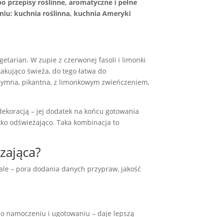
po przepisy roślinne, aromatyczne i pełne
iu: kuchnia roślinna, kuchnia Ameryki
tarian. W zupie z czerwonej fasoli i limonki
kakująco świeża, do tego łatwa do
 dymna, pikantna, z limonkowym zwieńczeniem,
 dekoracją – jej dodatek na końcu gotowania
kko odświeżająco. Taka kombinacja to
czająca?
ale – pora dodania danych przypraw, jakość
 po namoczeniu i ugotowaniu – daje lepszą