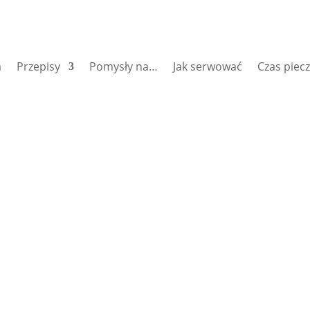
a
Przepisy
Pomysły na…
Jak serwować
Czas piec