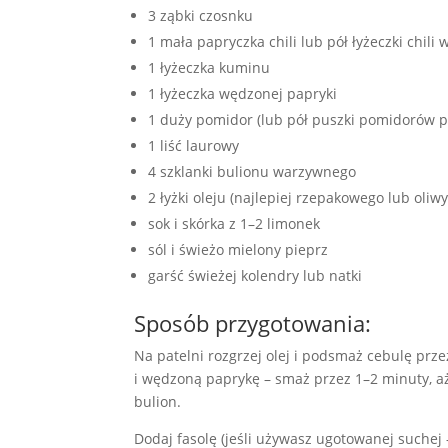
3 ząbki czosnku
1 mała papryczka chili lub pół łyżeczki chili
1 łyżeczka kuminu
1 łyżeczka wędzonej papryki
1 duży pomidor (lub pół puszki pomidorów pe
1 liść laurowy
4 szklanki bulionu warzywnego
2 łyżki oleju (najlepiej rzepakowego lub oliwy
sok i skórka z 1–2 limonek
sól i świeżo mielony pieprz
garść świeżej kolendry lub natki
Sposób przygotowania:
Na patelni rozgrzej olej i podsmaż cebulę prze
i wędzoną paprykę – smaż przez 1–2 minuty, aż
bulion.
Dodaj fasolę (jeśli używasz ugotowanej suchej 