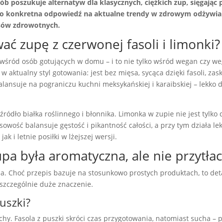
ób poszukuje alternatyw dla klasycznych, ciężkich zup, sięgając 
To konkretna odpowiedź na aktualne trendy w zdrowym odżywian
sów zdrowotnych.
ć zupę z czerwonej fasoli i limonki?
śród osób gotujących w domu – i to nie tylko wśród wegan czy wege
w aktualny styl gotowania: jest bez mięsa, sycąca dzięki fasoli, zas
ansuje na pograniczu kuchni meksykańskiej i karaibskiej – lekko
ródło białka roślinnego i błonnika. Limonka w zupie nie jest tylko
owość balansuje gęstość i pikantność całości, a przy tym działa le
k i letnie posiłki w lżejszej wersji.
upa była aromatyczna, ale nie przytła
ia. Choć przepis bazuje na stosunkowo prostych produktach, to det
 szczególnie duże znaczenie.
uszki?
chy. Fasola z puszki skróci czas przygotowania, natomiast sucha –