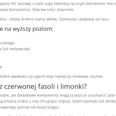
wyjmij liść laurowy i część zupy zblenduj ręcznym blenderem. Nie mi
owej konsystencji. Dopraw solą i pieprzem.
alnie – dodaj drobno startą skórkę. Zamieszaj i podawaj od razu.
ie na wyższy poziom:
aczanego
sa lub nerkowców)
ka
hłodne awokado czy jogurt) daje najlepszy smakowy rezultat.
czerwonej fasoli i limonki?
sobie, ale dodatkowe komponenty mogą ją jeszcze urozmaicić po
aną (można zrobić z niej chrupiące chipsy), ryżem basmati lub deli
towanego quinoa lub kaszy bulgur.