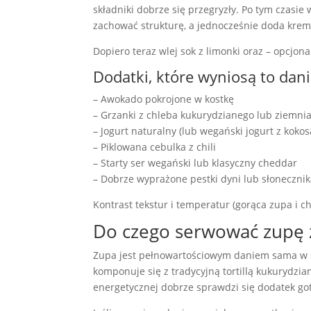
składniki dobrze się przegryzły. Po tym czasie 
zachować strukturę, a jednocześnie doda krem
Dopiero teraz wlej sok z limonki oraz – opcjon
Dodatki, które wyniosą to dan
– Awokado pokrojone w kostkę
– Grzanki z chleba kukurydzianego lub ziemni
– Jogurt naturalny (lub wegański jogurt z koko
– Piklowana cebulka z chili
– Starty ser wegański lub klasyczny cheddar
– Dobrze wyprażone pestki dyni lub słoneczni
Kontrast tekstur i temperatur (gorąca zupa i c
Do czego serwować zupę z 
Zupa jest pełnowartościowym daniem sama w 
komponuje się z tradycyjną tortillą kukurydzi
energetycznej dobrze sprawdzi się dodatek go