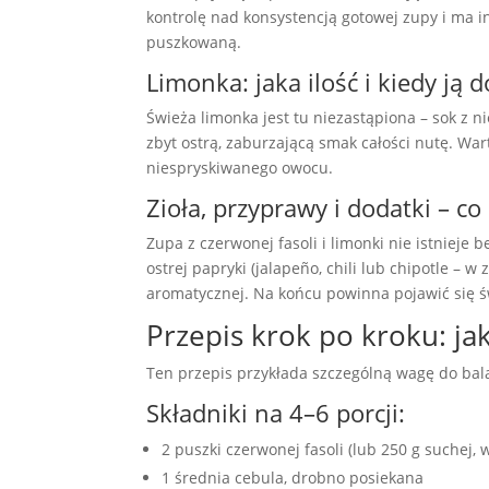
kontrolę nad konsystencją gotowej zupy i ma in
puszkowaną.
Limonka: jaka ilość i kiedy ją
Świeża limonka jest tu niezastąpiona – sok z 
zbyt ostrą, zaburzającą smak całości nutę. Wart
niespryskiwanego owocu.
Zioła, przyprawy i dodatki – c
Zupa z czerwonej fasoli i limonki nie istnieje
ostrej papryki (jalapeño, chili lub chipotle –
aromatycznej. Na końcu powinna pojawić się św
Przepis krok po kroku: ja
Ten przepis przykłada szczególną wagę do bala
Składniki na 4–6 porcji:
2 puszki czerwonej fasoli (lub 250 g suchej,
1 średnia cebula, drobno posiekana