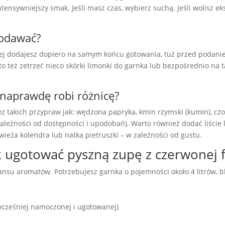
tensywniejszy smak. Jeśli masz czas, wybierz suchą. Jeśli wolisz e
 dodawać?
niej dodajesz dopiero na samym końcu gotowania, tuż przed podani
o też zetrzeć nieco skórki limonki do garnka lub bezpośrednio na ta
o naprawdę robi różnicę?
 bez takich przypraw jak: wędzona papryka, kmin rzymski (kumin), c
 w zależności od dostępności i upodobań). Warto również dodać liśc
ieża kolendra lub natka pietruszki – w zależności od gustu.
k ugotować pyszną zupę z czerwonej fa
nsu aromatów. Potrzebujesz garnka o pojemności około 4 litrów, b
 wcześniej namoczonej i ugotowanej)