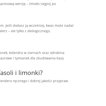
kspresową wersję – śmiało sięgnij po
em. Jeśli dodasz ją wcześniej, kwas może nadać
lerz – ale tylko z ekologicznego,
zosnek, kolendra w ziarnach oraz odrobina
ie laurowe i tymianek dla zbudowania bazy
soli i limonki?
lendera ręcznego i dobrej jakości przypraw.