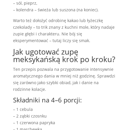
– sól, pieprz,
– kolendra – świeża lub suszona (na koniec).
Warto też dołożyć odrobinę kakao lub łyżeczkę
czekolady – to trik znany z kuchni mole, który nadaje
zupie głębi i charakteru. Nie bój się
eksperymentować – tutaj liczy się smak.
Jak ugotować zupę
meksykańską krok po kroku?
Ten przepis pozwala na przygotowanie intensywnie
aromatycznego dania w mniej niż godzinę. Sprawdzi
się zarówno jako szybki obiad, jak i danie na
rodzinne kolacje.
Składniki na 4–6 porcji:
– 1 cebula
– 2 ząbki czosnku
– 1 czerwona papryka
– 1 marchewka