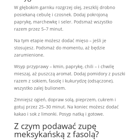
W głębokim garnku rozgrzej olej, zeszklij drobno
posiekaną cebulę i czosnek. Dodaj pokrojoną
paprykę, marchewkę i seler. Podsmaż wszystko
razem przez 5–7 minut.
Na tym etapie możesz dodać mięso – jeśli je
stosujesz. Podsmaż do momentu, aż będzie
zarumienione.
Wsyp przyprawy – kmin, paprykę, chili – i chwilę
mieszaj, aż puszczą aromat. Dodaj pomidory z puszki
razem z sokiem, fasolę i kukurydzę (odsączone),
wszystko zalej bulionem.
Zmniejsz ogień, dopraw solą, pieprzem, cukrem i
gotuj przez 25–30 minut. Na koniec możesz dodać
kakao i sok z limonki. Posyp natką i gotowe.
Z czym podawać zupę
meksykańską z fasolą?