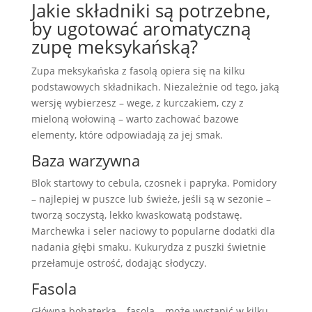
Jakie składniki są potrzebne,
by ugotować aromatyczną
zupę meksykańską?
Zupa meksykańska z fasolą opiera się na kilku
podstawowych składnikach. Niezależnie od tego, jaką
wersję wybierzesz – wege, z kurczakiem, czy z
mieloną wołowiną – warto zachować bazowe
elementy, które odpowiadają za jej smak.
Baza warzywna
Blok startowy to cebula, czosnek i papryka. Pomidory
– najlepiej w puszce lub świeże, jeśli są w sezonie –
tworzą soczystą, lekko kwaskowatą podstawę.
Marchewka i seler naciowy to popularne dodatki dla
nadania głębi smaku. Kukurydza z puszki świetnie
przełamuje ostrość, dodając słodyczy.
Fasola
Główna bohaterka – fasola – może wystąpić w kilku