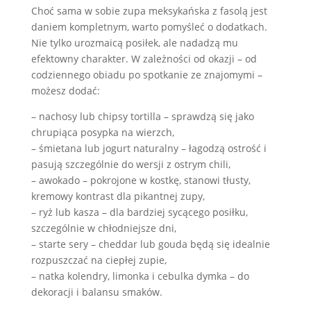
Choć sama w sobie zupa meksykańska z fasolą jest
daniem kompletnym, warto pomyśleć o dodatkach.
Nie tylko urozmaicą posiłek, ale nadadzą mu
efektowny charakter. W zależności od okazji – od
codziennego obiadu po spotkanie ze znajomymi –
możesz dodać:
– nachosy lub chipsy tortilla – sprawdzą się jako
chrupiąca posypka na wierzch,
– śmietana lub jogurt naturalny – łagodzą ostrość i
pasują szczególnie do wersji z ostrym chili,
– awokado – pokrojone w kostkę, stanowi tłusty,
kremowy kontrast dla pikantnej zupy,
– ryż lub kasza – dla bardziej sycącego posiłku,
szczególnie w chłodniejsze dni,
– starte sery – cheddar lub gouda będą się idealnie
rozpuszczać na ciepłej zupie,
– natka kolendry, limonka i cebulka dymka – do
dekoracji i balansu smaków.