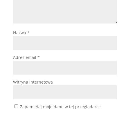
Nazwa
*
Adres email
*
Witryna internetowa
Zapamiętaj moje dane w tej przeglądarce
podczas pisania kolejnych komentarzy.
Prześlij komentarz