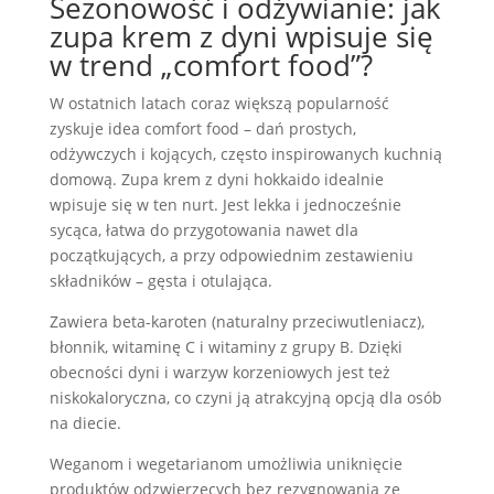
Sezonowość i odżywianie: jak
zupa krem z dyni wpisuje się
w trend „comfort food”?
W ostatnich latach coraz większą popularność
zyskuje idea comfort food – dań prostych,
odżywczych i kojących, często inspirowanych kuchnią
domową. Zupa krem z dyni hokkaido idealnie
wpisuje się w ten nurt. Jest lekka i jednocześnie
sycąca, łatwa do przygotowania nawet dla
początkujących, a przy odpowiednim zestawieniu
składników – gęsta i otulająca.
Zawiera beta-karoten (naturalny przeciwutleniacz),
błonnik, witaminę C i witaminy z grupy B. Dzięki
obecności dyni i warzyw korzeniowych jest też
niskokaloryczna, co czyni ją atrakcyjną opcją dla osób
na diecie.
Weganom i wegetarianom umożliwia uniknięcie
produktów odzwierzęcych bez rezygnowania ze