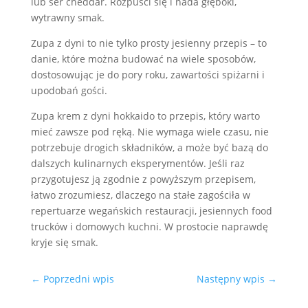
lub ser cheddar. Rozpuści się i nada głęboki,
wytrawny smak.
Zupa z dyni to nie tylko prosty jesienny przepis – to
danie, które można budować na wiele sposobów,
dostosowując je do pory roku, zawartości spiżarni i
upodobań gości.
Zupa krem z dyni hokkaido to przepis, który warto
mieć zawsze pod ręką. Nie wymaga wiele czasu, nie
potrzebuje drogich składników, a może być bazą do
dalszych kulinarnych eksperymentów. Jeśli raz
przygotujesz ją zgodnie z powyższym przepisem,
łatwo zrozumiesz, dlaczego na stałe zagościła w
repertuarze wegańskich restauracji, jesiennych food
trucków i domowych kuchni. W prostocie naprawdę
kryje się smak.
←
Poprzedni wpis
Następny wpis
→