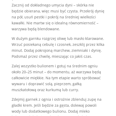
Zacznij od dokładnego umycia dyni – skórka nie
będzie obierana, więc musi być czysta. Przekrój dynię
na pół, usuń pestki i pokrój na średniej wielkości
kawałki. Nie martw się o idealną równomierność –
warzywa będą blendowane.
W dużym garnku rozgrzej oliwę lub masło klarowane.
Wrzuć posiekaną cebulę i czosnek, zeszklij przez kilka
minut. Dodaj pokrojoną marchew, ziemniaki i dynię.
Podsmaż przez chwilę, mieszając co jakiś czas.
Zalej wszystko bulionem i gotuj na średnim ogniu
około 20–25 minut – do momentu, aż warzywa będą
całkowicie miękkie. Na tym etapie warto spróbować
wywaru i doprawić solą, pieprzem, gałką
muszkatołową oraz kurkumą lub curry.
Zdejmij garnek z ognia i ostrożnie zblenduj zupę na
gładki krem. Jeśli będzie za gęsta, dolewaj powoli
wody lub dodatkowego bulionu. Dodaj mleko