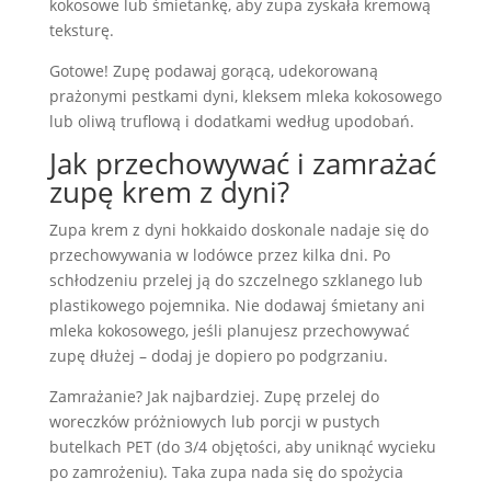
kokosowe lub śmietankę, aby zupa zyskała kremową
teksturę.
Gotowe! Zupę podawaj gorącą, udekorowaną
prażonymi pestkami dyni, kleksem mleka kokosowego
lub oliwą truflową i dodatkami według upodobań.
Jak przechowywać i zamrażać
zupę krem z dyni?
Zupa krem z dyni hokkaido doskonale nadaje się do
przechowywania w lodówce przez kilka dni. Po
schłodzeniu przelej ją do szczelnego szklanego lub
plastikowego pojemnika. Nie dodawaj śmietany ani
mleka kokosowego, jeśli planujesz przechowywać
zupę dłużej – dodaj je dopiero po podgrzaniu.
Zamrażanie? Jak najbardziej. Zupę przelej do
woreczków próżniowych lub porcji w pustych
butelkach PET (do 3/4 objętości, aby uniknąć wycieku
po zamrożeniu). Taka zupa nada się do spożycia