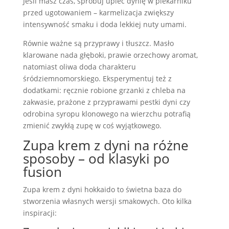
Jeśli masz czas, spróbuj upiec dynię w piekarniku
przed ugotowaniem – karmelizacja zwiększy
intensywność smaku i doda lekkiej nuty umami.
Równie ważne są przyprawy i tłuszcz. Masło
klarowane nada głęboki, prawie orzechowy aromat,
natomiast oliwa doda charakteru
śródziemnomorskiego. Eksperymentuj też z
dodatkami: ręcznie robione grzanki z chleba na
zakwasie, prażone z przyprawami pestki dyni czy
odrobina syropu klonowego na wierzchu potrafią
zmienić zwykłą zupę w coś wyjątkowego.
Zupa krem z dyni na różne
sposoby – od klasyki po
fusion
Zupa krem z dyni hokkaido to świetna baza do
stworzenia własnych wersji smakowych. Oto kilka
inspiracji: