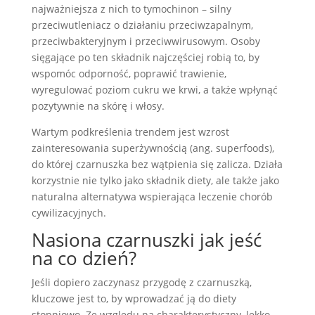
najważniejsza z nich to tymochinon – silny
przeciwutleniacz o działaniu przeciwzapalnym,
przeciwbakteryjnym i przeciwwirusowym. Osoby
sięgające po ten składnik najczęściej robią to, by
wspomóc odporność, poprawić trawienie,
wyregulować poziom cukru we krwi, a także wpłynąć
pozytywnie na skórę i włosy.
Wartym podkreślenia trendem jest wzrost
zainteresowania superżywnością (ang. superfoods),
do której czarnuszka bez wątpienia się zalicza. Działa
korzystnie nie tylko jako składnik diety, ale także jako
naturalna alternatywa wspierająca leczenie chorób
cywilizacyjnych.
Nasiona czarnuszki jak jeść
na co dzień?
Jeśli dopiero zaczynasz przygodę z czarnuszką,
kluczowe jest to, by wprowadzać ją do diety
stopniowo. Ze względu na charakterystyczny, lekko