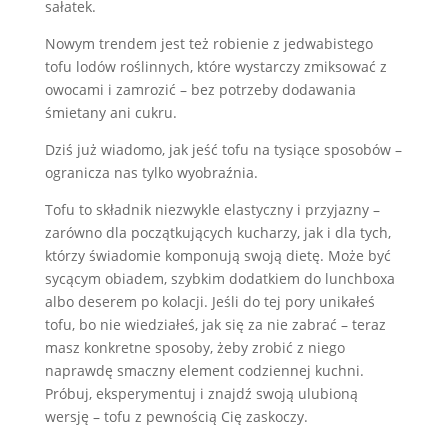
sałatek.
Nowym trendem jest też robienie z jedwabistego
tofu lodów roślinnych, które wystarczy zmiksować z
owocami i zamrozić – bez potrzeby dodawania
śmietany ani cukru.
Dziś już wiadomo, jak jeść tofu na tysiące sposobów –
ogranicza nas tylko wyobraźnia.
Tofu to składnik niezwykle elastyczny i przyjazny –
zarówno dla początkujących kucharzy, jak i dla tych,
którzy świadomie komponują swoją dietę. Może być
sycącym obiadem, szybkim dodatkiem do lunchboxa
albo deserem po kolacji. Jeśli do tej pory unikałeś
tofu, bo nie wiedziałeś, jak się za nie zabrać – teraz
masz konkretne sposoby, żeby zrobić z niego
naprawdę smaczny element codziennej kuchni.
Próbuj, eksperymentuj i znajdź swoją ulubioną
wersję – tofu z pewnością Cię zaskoczy.