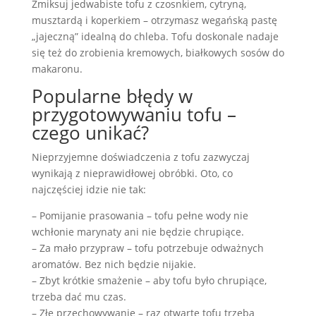
Zmiksuj jedwabiste tofu z czosnkiem, cytryną,
musztardą i koperkiem – otrzymasz wegańską pastę
„jajeczną” idealną do chleba. Tofu doskonale nadaje
się też do zrobienia kremowych, białkowych sosów do
makaronu.
Popularne błędy w
przygotowywaniu tofu –
czego unikać?
Nieprzyjemne doświadczenia z tofu zazwyczaj
wynikają z nieprawidłowej obróbki. Oto, co
najczęściej idzie nie tak:
– Pomijanie prasowania – tofu pełne wody nie
wchłonie marynaty ani nie będzie chrupiące.
– Za mało przypraw – tofu potrzebuje odważnych
aromatów. Bez nich będzie nijakie.
– Zbyt krótkie smażenie – aby tofu było chrupiące,
trzeba dać mu czas.
– Złe przechowywanie – raz otwarte tofu trzeba