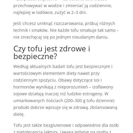
przechowywać w wodzie i zmieniać ją codziennie,
najlepiej w lodówce, zużyć w 2–3 dni.
Jeśli chcesz uniknąć rozczarowania, próbuj różnych
technik i smaków. Nie każde tofu smakuje tak samo –
nie zniechęcaj się po jednym nieudanym daniu.
Czy tofu jest zdrowe i
bezpieczne?
Według aktualnych badań tofu jest bezpiecznym i
wartościowym elementem diety nawet przy
codziennym spożyciu. Obawy dotyczące soi i
hormonów wynikają z nieporozumień – izoflawony
sojowe działają inaczej niż ludzkie estrogeny. W
umiarkowanych ilościach (200–300 g tofu dziennie)
produkt dobrze wpisuje się w zdrową, zbilansowaną
dietę.
Tofu jest także bezglutenowe i odpowiednie dla osób
z nietolerancją laktozy. Uwaga jedynie na osoby z