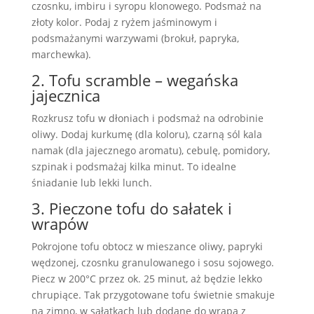
czosnku, imbiru i syropu klonowego. Podsmaż na
złoty kolor. Podaj z ryżem jaśminowym i
podsmażanymi warzywami (brokuł, papryka,
marchewka).
2. Tofu scramble – wegańska
jajecznica
Rozkrusz tofu w dłoniach i podsmaż na odrobinie
oliwy. Dodaj kurkumę (dla koloru), czarną sól kala
namak (dla jajecznego aromatu), cebulę, pomidory,
szpinak i podsmażaj kilka minut. To idealne
śniadanie lub lekki lunch.
3. Pieczone tofu do sałatek i
wrapów
Pokrojone tofu obtocz w mieszance oliwy, papryki
wędzonej, czosnku granulowanego i sosu sojowego.
Piecz w 200°C przez ok. 25 minut, aż będzie lekko
chrupiące. Tak przygotowane tofu świetnie smakuje
na zimno, w sałatkach lub dodane do wrapa z