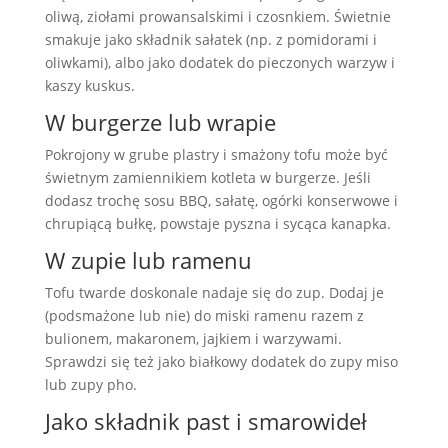
oliwą, ziołami prowansalskimi i czosnkiem. Świetnie
smakuje jako składnik sałatek (np. z pomidorami i
oliwkami), albo jako dodatek do pieczonych warzyw i
kaszy kuskus.
W burgerze lub wrapie
Pokrojony w grube plastry i smażony tofu może być
świetnym zamiennikiem kotleta w burgerze. Jeśli
dodasz trochę sosu BBQ, sałatę, ogórki konserwowe i
chrupiącą bułkę, powstaje pyszna i sycąca kanapka.
W zupie lub ramenu
Tofu twarde doskonale nadaje się do zup. Dodaj je
(podsmażone lub nie) do miski ramenu razem z
bulionem, makaronem, jajkiem i warzywami.
Sprawdzi się też jako białkowy dodatek do zupy miso
lub zupy pho.
Jako składnik past i smarowideł