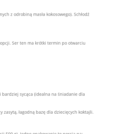
onych z odrobiną masła kokosowego). Schłodź
opcji. Ser ten ma krótki termin po otwarciu
bardziej sycąca (idealna na śniadanie dla
asytą, łagodną bazę dla dziecięcych koktajli.
i 500 g). Jedno opakowanie to porcja na: