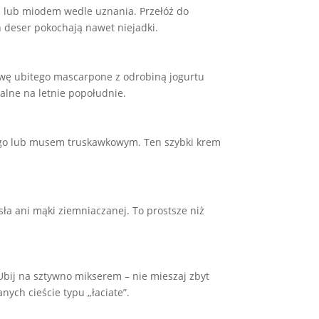
 lub miodem wedle uznania. Przełóż do
n deser pokochają nawet niejadki.
stwę ubitego mascarpone z odrobiną jogurtu
ealne na letnie popołudnie.
ango lub musem truskawkowym. Ten szybki krem
ła ani mąki ziemniaczanej. To prostsze niż
Ubij na sztywno mikserem – nie mieszaj zbyt
ych cieście typu „łaciate”.