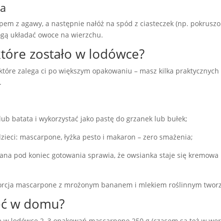
ia
pem z agawy, a następnie nałóż na spód z ciasteczek (np. pokrusz
mogą układać owoce na wierzchu.
które zostało w lodówce?
 które zalega ci po większym opakowaniu – masz kilka praktycznych 
.
ub batata i wykorzystać jako pastę do grzanek lub bułek;
zieci: mascarpone, łyżka pesto i makaron – zero smażenia;
na pod koniec gotowania sprawia, że owsianka staje się kremowa i 
porcja mascarpone z mrożonym bananem i mlekiem roślinnym tworzy z
eć w domu?
ie w lodówce 2–3 opakowań mascarpone 250 g (czasem są też w wersj