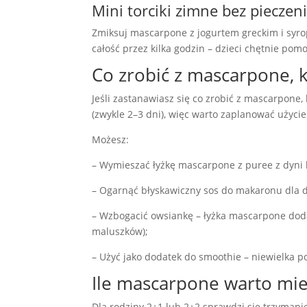
Mini torciki zimne bez pieczen
Zmiksuj mascarpone z jogurtem greckim i syro
całość przez kilka godzin – dzieci chętnie po
Co zrobić z mascarpone, 
Jeśli zastanawiasz się co zrobić z mascarpone,
(zwykle 2–3 dni), więc warto zaplanować użycie
Możesz:
– Wymieszać łyżkę mascarpone z puree z dyni l
– Ogarnąć błyskawiczny sos do makaronu dla d
– Wzbogacić owsiankę – łyżka mascarpone doda
maluszków);
– Użyć jako dodatek do smoothie – niewielka 
Ile mascarpone warto mi
Dla rodziny 2+1 lub 2+2 sprawdzi się trzyman