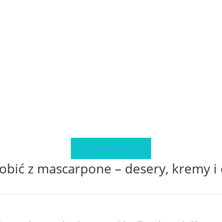
Co można zrobić z
obić z mascarpone – desery, kremy i 