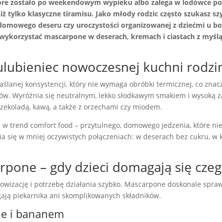
 które zostało po weekendowym wypieku albo zalega w lodówce
iż tylko klasyczne tiramisu. Jako młody rodzic często szukasz s
domowego deseru czy uroczystości organizowanej z dziećmi u bok
wykorzystać mascarpone w deserach, kremach i ciastach z myślą o
lubieniec nowoczesnej kuchni rodzi
lanej konsystencji, który nie wymaga obróbki termicznej, co znac
ów. Wyróżnia się neutralnym, lekko słodkawym smakiem i wysoką za
czekoladą, kawą, a także z orzechami czy miodem.
 w trend comfort food – przytulnego, domowego jedzenia, które n
a się w mniej oczywistych połączeniach: w deserach bez cukru, w 
rpone – gdy dzieci domagają się czeg
rowizację i potrzebę działania szybko. Mascarpone doskonale spra
gają piekarnika ani skomplikowanych składników.
ne i bananem