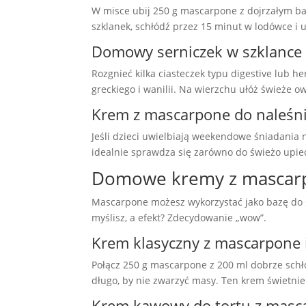
W misce ubij 250 g mascarpone z dojrzałym b
szklanek, schłódź przez 15 minut w lodówce i 
Domowy serniczek w szklance
Rozgnieć kilka ciasteczek typu digestive lub 
greckiego i wanilii. Na wierzchu ułóż świeże o
Krem z mascarpone do naleśn
Jeśli dzieci uwielbiają weekendowe śniadani
idealnie sprawdza się zarówno do świeżo upiec
Domowe kremy z mascarpon
Mascarpone możesz wykorzystać jako bazę do st
myślisz, a efekt? Zdecydowanie „wow”.
Krem klasyczny z mascarpone 
Połącz 250 g mascarpone z 200 ml dobrze schł
długo, by nie zwarzyć masy. Ten krem świetnie
Krem kawowy do tortu z masc