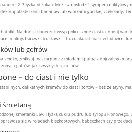
ananem i 2–3 łyżkami kakao. Możesz dosłodzić syropem daktylowym
udekoruj plasterkami bananów lub wiórkami gorzkiej czekolady. Te
herbatniki. Na dno szklaneczek wsyp pokruszone ciastka, dodaj war
woce: maliny, borówki, truskawki – to, co akurat masz w lodówce. Id
ików lub gofrów
a na słodko, zmiksuj mascarpone z miodem i pulpą z dojrzałego m
zonych gofrów, jak i zwykłych racuchów.
e – do ciast i nie tylko
abilnych, delikatnych kremów do ciast i tortów – bez żelatyny, mas
i śmietaną
odzonej śmietanki 36% i łyżką cukru pudru lub syropu klonowego. 
 sprawdza się w roladach biszkoptowych, babeczkach czy przekładan
arpone