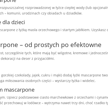
ozpuszczalnej rozprowadzonej w łyżce ciepłej wody (lub opcjonalnie e
ach – komunii, urodzinach czy obiadach u dziadków.
dla dzieci
carpone z łyżką masła orzechowego i startym jabłkiem. Uzyskasz de
arpone – od prostych po efektowne
t, szczególnie tych, które mają być wilgotne, kremowe i jednocześn
dekoracji na deser z przyjaciółmi.
orzkiej czekolady, jajek, cukru i mąki) dodaj łyżki mascarpone tworz
a miksowania osobnych części – wystarczy łyżka i widelec.
m mascarpone
iennym. Upiecz podstawowe ciasto marchewkowe z orzechami i cynam
 przechowuj w lodówce – wytrzyma nawet trzy dni, choć rzadko ty