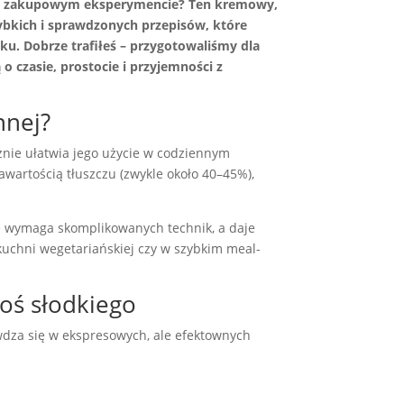
 po zakupowym eksperymencie? Ten kremowy,
zybkich i sprawdzonych przepisów, które
u. Dobrze trafiłeś – przygotowaliśmy dla
 czasie, prostocie i przyjemności z
nnej?
znie ułatwia jego użycie w codziennym
wartością tłuszczu (zwykle około 40–45%),
ie wymaga skomplikowanych technik, a daje
kuchni wegetariańskiej czy w szybkim meal-
oś słodkiego
wdza się w ekspresowych, ale efektownych