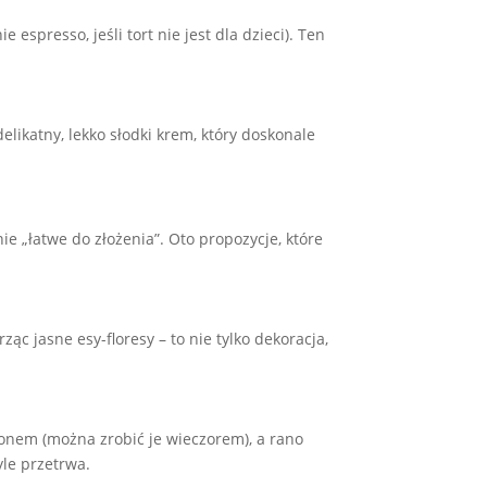
spresso, jeśli tort nie jest dla dzieci). Ten
likatny, lekko słodki krem, który doskonale
ie „łatwe do złożenia”. Oto propozycje, które
ąc jasne esy-floresy – to nie tylko dekoracja,
onem (można zrobić je wieczorem), a rano
le przetrwa.