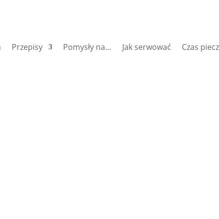
a
Przepisy
Pomysły na…
Jak serwować
Czas piec