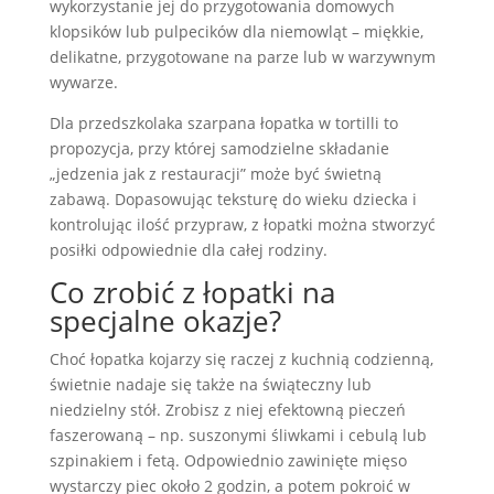
wykorzystanie jej do przygotowania domowych
klopsików lub pulpecików dla niemowląt – miękkie,
delikatne, przygotowane na parze lub w warzywnym
wywarze.
Dla przedszkolaka szarpana łopatka w tortilli to
propozycja, przy której samodzielne składanie
„jedzenia jak z restauracji” może być świetną
zabawą. Dopasowując teksturę do wieku dziecka i
kontrolując ilość przypraw, z łopatki można stworzyć
posiłki odpowiednie dla całej rodziny.
Co zrobić z łopatki na
specjalne okazje?
Choć łopatka kojarzy się raczej z kuchnią codzienną,
świetnie nadaje się także na świąteczny lub
niedzielny stół. Zrobisz z niej efektowną pieczeń
faszerowaną – np. suszonymi śliwkami i cebulą lub
szpinakiem i fetą. Odpowiednio zawinięte mięso
wystarczy piec około 2 godzin, a potem pokroić w