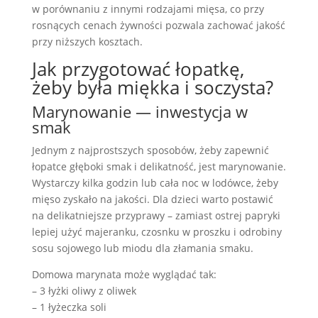
w porównaniu z innymi rodzajami mięsa, co przy
rosnących cenach żywności pozwala zachować jakość
przy niższych kosztach.
Jak przygotować łopatkę,
żeby była miękka i soczysta?
Marynowanie — inwestycja w
smak
Jednym z najprostszych sposobów, żeby zapewnić
łopatce głęboki smak i delikatność, jest marynowanie.
Wystarczy kilka godzin lub cała noc w lodówce, żeby
mięso zyskało na jakości. Dla dzieci warto postawić
na delikatniejsze przyprawy – zamiast ostrej papryki
lepiej użyć majeranku, czosnku w proszku i odrobiny
sosu sojowego lub miodu dla złamania smaku.
Domowa marynata może wyglądać tak:
– 3 łyżki oliwy z oliwek
– 1 łyżeczka soli