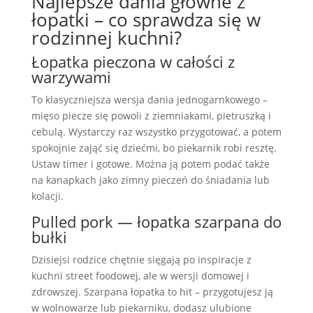
Najlepsze dania główne z
łopatki – co sprawdza się w
rodzinnej kuchni?
Łopatka pieczona w całości z
warzywami
To klasyczniejsza wersja dania jednogarnkowego –
mięso piecze się powoli z ziemniakami, pietruszką i
cebulą. Wystarczy raz wszystko przygotować, a potem
spokojnie zająć się dziećmi, bo piekarnik robi resztę.
Ustaw timer i gotowe. Można ją potem podać także
na kanapkach jako zimny pieczeń do śniadania lub
kolacji.
Pulled pork — łopatka szarpana do
bułki
Dzisiejsi rodzice chętnie sięgają po inspiracje z
kuchni street foodowej, ale w wersji domowej i
zdrowszej. Szarpana łopatka to hit – przygotujesz ją
w wolnowarze lub piekarniku, dodasz ulubione