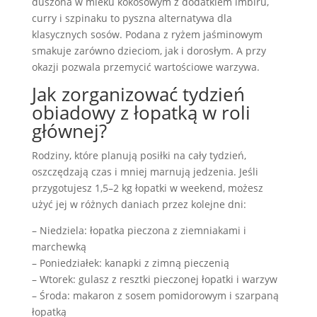
duszona w mleku kokosowym z dodatkiem imbiru,
curry i szpinaku to pyszna alternatywa dla
klasycznych sosów. Podana z ryżem jaśminowym
smakuje zarówno dzieciom, jak i dorosłym. A przy
okazji pozwala przemycić wartościowe warzywa.
Jak zorganizować tydzień
obiadowy z łopatką w roli
głównej?
Rodziny, które planują posiłki na cały tydzień,
oszczędzają czas i mniej marnują jedzenia. Jeśli
przygotujesz 1,5–2 kg łopatki w weekend, możesz
użyć jej w różnych daniach przez kolejne dni:
– Niedziela: łopatka pieczona z ziemniakami i
marchewką
– Poniedziałek: kanapki z zimną pieczenią
– Wtorek: gulasz z resztki pieczonej łopatki i warzyw
– Środa: makaron z sosem pomidorowym i szarpaną
łopatką