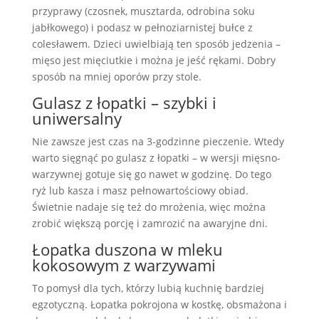
przyprawy (czosnek, musztarda, odrobina soku
jabłkowego) i podasz w pełnoziarnistej bułce z
colesławem. Dzieci uwielbiają ten sposób jedzenia –
mięso jest mięciutkie i można je jeść rękami. Dobry
sposób na mniej oporów przy stole.
Gulasz z łopatki – szybki i
uniwersalny
Nie zawsze jest czas na 3-godzinne pieczenie. Wtedy
warto sięgnąć po gulasz z łopatki – w wersji mięsno-
warzywnej gotuje się go nawet w godzinę. Do tego
ryż lub kasza i masz pełnowartościowy obiad.
Świetnie nadaje się też do mrożenia, więc można
zrobić większą porcję i zamrozić na awaryjne dni.
Łopatka duszona w mleku
kokosowym z warzywami
To pomysł dla tych, którzy lubią kuchnię bardziej
egzotyczną. Łopatka pokrojona w kostkę, obsmażona i