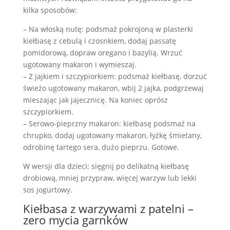
kilka sposobów:
– Na włoską nutę: podsmaż pokrojoną w plasterki
kiełbasę z cebulą i czosnkiem, dodaj passatę
pomidorową, dopraw oregano i bazylią. Wrzuć
ugotowany makaron i wymieszaj.
– Z jajkiem i szczypiorkiem: podsmaż kiełbasę, dorzuć
świeżo ugotowany makaron, wbij 2 jajka, podgrzewaj
mieszając jak jajecznicę. Na koniec oprósz
szczypiorkiem.
– Serowo-pieprzny makaron: kiełbasę podsmaż na
chrupko, dodaj ugotowany makaron, łyżkę śmietany,
odrobinę tartego sera, dużo pieprzu. Gotowe.
W wersji dla dzieci: sięgnij po delikatną kiełbasę
drobiową, mniej przypraw, więcej warzyw lub lekki
sos jogurtowy.
Kiełbasa z warzywami z patelni –
zero mycia garnków