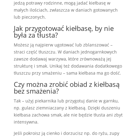
jedzą potrawy rodzinne, mogą jadać kiełbasę w
małych ilościach, zwłaszcza w daniach gotowanych
lub pieczonych.
Jak przygotować kiełbasę, by nie
była za tłusta?
Możesz ją najpierw ugotować lub zblanszować –
straci część tłuszczu. W daniach jednogarnkowych
zawsze dodawaj warzywa, które zrównoważą jej
strukturę i smak. Unikaj też dodawania dodatkowego
tłuszczu przy smażeniu – sama kiełbasa ma go dość.
Czy można zrobić obiad z kiełbasą
bez smażenia?
Tak – użyj piekarnika lub przygotuj danie w garnku,
np. gulasz ziemniaczany z kiełbasą. Dzięki duszeniu
kiełbasa zachowa smak, ale nie będzie tłusta ani zbyt
intensywna.
Jeśli pokroisz ją cienko i dorzucisz np. do ryżu, zupy