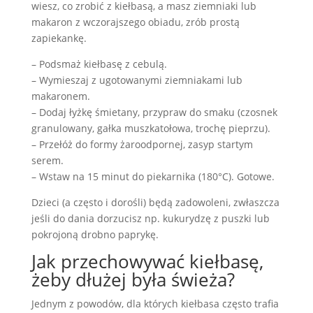
wiesz, co zrobić z kiełbasą, a masz ziemniaki lub
makaron z wczorajszego obiadu, zrób prostą
zapiekankę.
– Podsmaż kiełbasę z cebulą.
– Wymieszaj z ugotowanymi ziemniakami lub
makaronem.
– Dodaj łyżkę śmietany, przypraw do smaku (czosnek
granulowany, gałka muszkatołowa, trochę pieprzu).
– Przełóż do formy żaroodpornej, zasyp startym
serem.
– Wstaw na 15 minut do piekarnika (180°C). Gotowe.
Dzieci (a często i dorośli) będą zadowoleni, zwłaszcza
jeśli do dania dorzucisz np. kukurydzę z puszki lub
pokrojoną drobno paprykę.
Jak przechowywać kiełbasę,
żeby dłużej była świeża?
Jednym z powodów, dla których kiełbasa często trafia