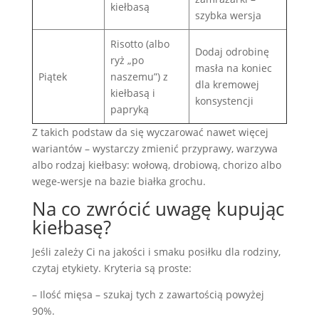
kiełbasą
szybka wersja
Risotto (albo
Dodaj odrobinę
ryż „po
masła na koniec
Piątek
naszemu”) z
dla kremowej
kiełbasą i
konsystencji
papryką
Z takich podstaw da się wyczarować nawet więcej
wariantów – wystarczy zmienić przyprawy, warzywa
albo rodzaj kiełbasy: wołową, drobiową, chorizo albo
wege-wersje na bazie białka grochu.
Na co zwrócić uwagę kupując
kiełbasę?
Jeśli zależy Ci na jakości i smaku posiłku dla rodziny,
czytaj etykiety. Kryteria są proste:
– Ilość mięsa – szukaj tych z zawartością powyżej
90%.