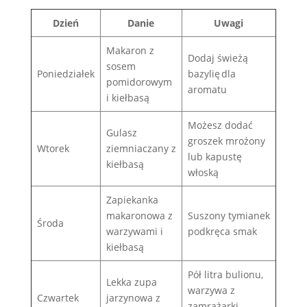
Dzień
Danie
Uwagi
Makaron z
Dodaj świeżą
sosem
Poniedziałek
bazylię dla
pomidorowym
aromatu
i kiełbasą
Możesz dodać
Gulasz
groszek mrożony
Wtorek
ziemniaczany z
lub kapustę
kiełbasą
włoską
Zapiekanka
makaronowa z
Suszony tymianek
Środa
warzywami i
podkręca smak
kiełbasą
Pół litra bulionu,
Lekka zupa
warzywa z
Czwartek
jarzynowa z
zamrażarki –