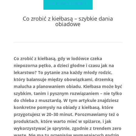
Co można zrobić z
Co zrobić z kiełbasą – szybkie dania
obiadowe
Co zrobić z kiełbasą, gdy w lodówce czeka
niepozorna pętko, a dzieci głodne i czasu jak na
lekarstwo? To pytanie zna każdy młody rodzic,
który balansuje między obowiązkami, drzemką
malucha a planowaniem obiadu. Kiełbasa może być
szybkim, tanim i pysznym rozwiązaniem – nie tylko
do chleba z musztardą. W tym artykule znajdziesz
konkretne pomysły na obiady z kiełbasą, które
przygotujesz w 20–30 minut. Porozmawiamy też o
produktach, które warto mieć w spiżarce, i jak
wykorzystywać je sprytnie, zgodnie z trendem zero
waste. Nie ma tu przepisów wymagających godzin