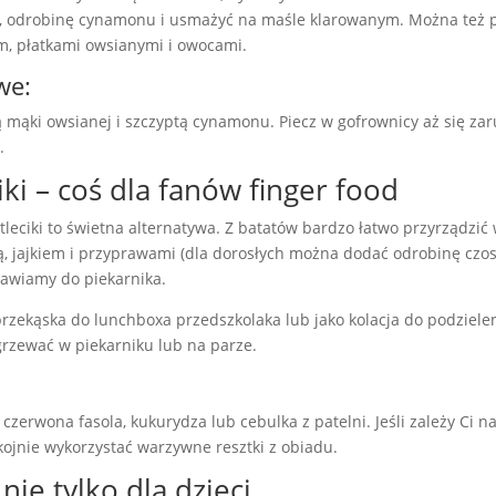
o, odrobinę cynamonu i usmażyć na maśle klarowanym. Można też 
m, płatkami owsianymi i owocami.
we:
ą mąki owsianej i szczyptą cynamonu. Piecz w gofrownicy aż się za
.
ki – coś dla fanów finger food
otleciki to świetna alternatywa. Z batatów bardzo łatwo przyrządzić
ą, jajkiem i przyprawami (dla dorosłych można dodać odrobinę czos
tawiamy do piekarnika.
przekąska do lunchboxa przedszkolaka lub jako kolacja do podzielen
grzewać w piekarniku lub na parze.
zerwona fasola, kukurydza lub cebulka z patelni. Jeśli zależy Ci 
kojnie wykorzystać warzywne resztki z obiadu.
nie tylko dla dzieci