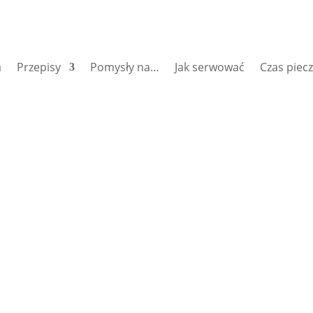
a
Przepisy
Pomysły na…
Jak serwować
Czas piec