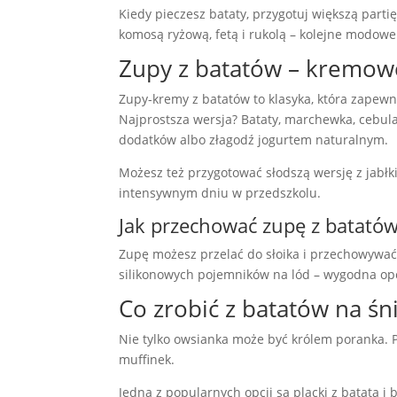
Kiedy pieczesz bataty, przygotuj większą parti
komosą ryżową, fetą i rukolą – kolejne modowe 
Zupy z batatów – kremowe
Zupy-kremy z batatów to klasyka, która zapewn
Najprostsza wersja? Bataty, marchewka, cebula
dodatków albo złagodź jogurtem naturalnym.
Możesz też przygotować słodszą wersję z jabł
intensywnym dniu w przedszkolu.
Jak przechować zupę z batató
Zupę możesz przelać do słoika i przechowywać 
silikonowych pojemników na lód – wygodna op
Co zrobić z batatów na śn
Nie tylko owsianka może być królem poranka. P
muffinek.
Jedną z popularnych opcji są placki z batata i