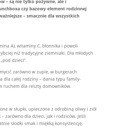
 – są nie tylko pożywne, ale i
lunchboxa czy bazowy element rodzinnej
ważniejsze – smacznie dla wszystkich
ina A), witaminy C, błonnika i powoli
zybciej niż tradycyjne ziemniaki. Dla młodych
„pod dzieci”.
emycić zarówno w zupie, w burgerach
 dla całej rodziny – dania typu family-
nym ruchem dla reszty domowników.
one w słupki, upieczone z odrobiną oliwy i ziół
zarówno dla dzieci, jak i rodziców. Jeśli
tnie słodki smak i miękką konsystencję.