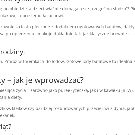
hę po obiedzie, a dzieci właśnie domagają się „czegoś na słodko”? P
olakowi, i dorosłemu łasuchowi.
rownie – ciasto pieczone z dodatkiem ugotowanych batatów, daktyli 
po upieczeniu smakuje dokładnie tak, jak klasyczne brownie – co
 rodziny:
. Zmroź w foremkach do lodów. Gotowe lody batatowe to idealna alt
ty – jak je wprowadzać?
siąca życia – zarówno jako puree łyżeczką, jak i w kawałku (BLW). 
ania diety.
czków, kleików czy bardziej rozbudowanych przecierów z dynią, ja
iekanek.
ląt?