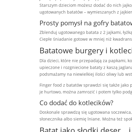
Starszym dzieciom możesz dodać do nich jajk
ugotowanych batatów – wymieszanych z jajkie
Prosty pomysł na gofry batato
Zblenduj ugotowanego batata z 2 jajkami, łyżk
Ciepłe śniadanie gotowe w mniej niż kwadrans
Batatowe burgery i kotleci
Dla dzieci, które nie przepadają za papkami, k
upieczone i rozgniecione bataty z kaszą jaglan
podsmażamy na niewielkiej ilości oliwy lub ws
Finger food z batatów sprawdzi się także jako 
je hurtowo, można zamrozić i potem tylko pod
Co dodać do kotlecików?
Doskonale sprawdzą się ugotowana soczewica, c
słonecznika albo siemię lniane. Można też spo
Batat jako słodki deser… i 