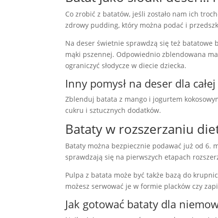
Co zrobić z batatów, jeśli zostało nam ich troc
zdrowy pudding, który można podać i przedszk
Na deser świetnie sprawdzą się też batatowe b
mąki pszennej. Odpowiednio zblendowana masa 
ograniczyć słodycze w diecie dziecka.
Inny pomysł na deser dla całej
Zblenduj batata z mango i jogurtem kokosowym
cukru i sztucznych dodatków.
Bataty w rozszerzaniu die
Bataty można bezpiecznie podawać już od 6. mie
sprawdzają się na pierwszych etapach rozszerz
Pulpa z batata może być także bazą do krupni
możesz serwować je w formie placków czy zap
Jak gotować bataty dla niemow