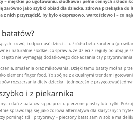
ty – miękkie po ugotowaniu, słodkawe i pełne cennych składników
ę zarówno jako szybki obiad dla dziecka, zdrowa przekąska do 
 z nich przyrządzić, by było ekspresowo, wartościowo i – co naj
 batatów?
cych rozwój i odporność dzieci – to źródło beta-karotenu (prowitam
e i naturalnie słodkie, co sprawia, że dzieci z reguły polubią je s
w często nie wymagają dodatkowego dosładzania czy przyprawiania 
ieczenia, smażenia oraz miksowania. Dzięki temu bataty można prz
ko element finger food. To spójne z aktualnymi trendami gotowania
etapów rozszerzania diety dziecka i jednocześnie przygotować jed
szybko i z piekarnika
nych dań z batatów są po prostu pieczone plastry lub frytki. Pokroj
ie sprawdzają się jako zdrowa alternatywa dla klasycznych frytek – 
zy pominąć sól i przyprawy – pieczony batat sam w sobie ma delika