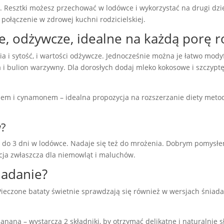
ę. Resztki możesz przechować w lodówce i wykorzystać na drugi dzie
połączenie w zdrowej kuchni rodzicielskiej.
, odżywcze, idealne na każdą porę 
ia i sytość, i wartości odżywcze. Jednocześnie można je łatwo mod
 i bulion warzywny. Dla dorosłych dodaj mleko kokosowe i szczyptę 
kiem i cynamonem – idealna propozycja na rozszerzanie diety meto
w?
do 3 dni w lodówce. Nadaje się też do mrożenia. Dobrym pomysłem 
cja zwłaszcza dla niemowląt i maluchów.
iadanie?
ieczone bataty świetnie sprawdzają się również w wersjach śniada
 banana – wystarczą 2 składniki, by otrzymać delikatne i naturalnie