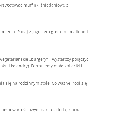
przygotować muffinki śniadaniowe z
rumienią. Podaj z jogurtem greckim i malinami.
 wegetariańskie „burgery” – wystarczy połączyć
nku i kolendry). Formujemy małe kotleciki i
ia się na rodzinnym stole. Co ważne: robi się
na pełnowartościowym daniu – dodaj ziarna