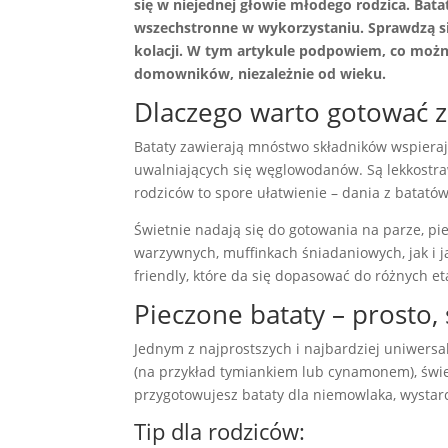
się w niejednej głowie młodego rodzica. Bata
wszechstronne w wykorzystaniu. Sprawdzą si
kolacji. W tym artykule podpowiem, co można
domowników, niezależnie od wieku.
Dlaczego warto gotować z
Bataty zawierają mnóstwo składników wspierają
uwalniających się węglowodanów. Są lekkostrawn
rodziców to spore ułatwienie – dania z batató
Świetnie nadają się do gotowania na parze, p
warzywnych, muffinkach śniadaniowych, jak i ja
friendly, które da się dopasować do różnych 
Pieczone bataty – prosto, 
Jednym z najprostszych i najbardziej uniwersal
(na przykład tymiankiem lub cynamonem), świetn
przygotowujesz bataty dla niemowlaka, wystarc
Tip dla rodziców: