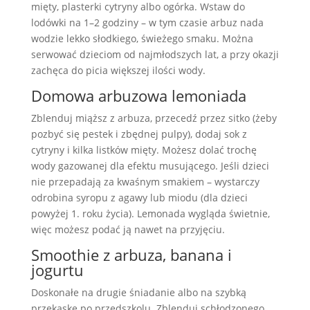
mięty, plasterki cytryny albo ogórka. Wstaw do
lodówki na 1–2 godziny – w tym czasie arbuz nada
wodzie lekko słodkiego, świeżego smaku. Można
serwować dzieciom od najmłodszych lat, a przy okazji
zachęca do picia większej ilości wody.
Domowa arbuzowa lemoniada
Zblenduj miąższ z arbuza, przecedź przez sitko (żeby
pozbyć się pestek i zbędnej pulpy), dodaj sok z
cytryny i kilka listków mięty. Możesz dolać trochę
wody gazowanej dla efektu musującego. Jeśli dzieci
nie przepadają za kwaśnym smakiem – wystarczy
odrobina syropu z agawy lub miodu (dla dzieci
powyżej 1. roku życia). Lemonada wygląda świetnie,
więc możesz podać ją nawet na przyjęciu.
Smoothie z arbuza, banana i
jogurtu
Doskonałe na drugie śniadanie albo na szybką
przekąskę po przedszkolu. Zblenduj schłodzonego