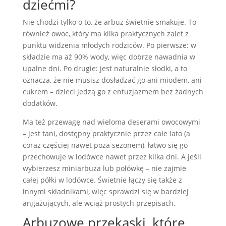
dziećmi?
Nie chodzi tylko o to, że arbuz świetnie smakuje. To
również owoc, który ma kilka praktycznych zalet z
punktu widzenia młodych rodziców. Po pierwsze: w
składzie ma aż 90% wody, więc dobrze nawadnia w
upalne dni. Po drugie: jest naturalnie słodki, a to
oznacza, że nie musisz dosładzać go ani miodem, ani
cukrem – dzieci jedzą go z entuzjazmem bez żadnych
dodatków.
Ma też przewagę nad wieloma deserami owocowymi
– jest tani, dostępny praktycznie przez całe lato (a
coraz częściej nawet poza sezonem), łatwo się go
przechowuje w lodówce nawet przez kilka dni. A jeśli
wybierzesz miniarbuza lub połówkę – nie zajmie
całej półki w lodówce. Świetnie łączy się także z
innymi składnikami, więc sprawdzi się w bardziej
angażujących, ale wciąż prostych przepisach.
Arbuzowe przekąski, które