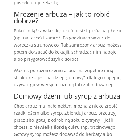
posiłek lub przekąskę.
Mrożenie arbuza – jak to robić
dobrze?
Pokrój miąższ w kostkę, usuń pestki, połóż na płasko
(np. na tacce) i zamroź. Po godzinach wrzuć do
woreczka strunowego. Tak zamrożony arbuz możesz
potem dorzucać do koktajli, schładzać nim napoje
albo przygotować szybki sorbet.
Ważne: po rozmrożeniu arbuz ma zupełnie inną
strukturę – jest bardziej „gumowy”, dlatego najlepiej
używać go w wersji mrożonej lub zblendowanej.
Domowy dżem lub syrop z arbuza
Choć arbuz ma mało pektyn, można z niego zrobić
rzadki dżem albo syrop. Zblenduj arbuz, przetrzyj
przez sito, gotuj z odrobiną soku z cytryny i, jeśli
chcesz, z niewielką ilością cukru (np. trzcinowego).
Gotowy syrop możesz dodawać do herbaty albo