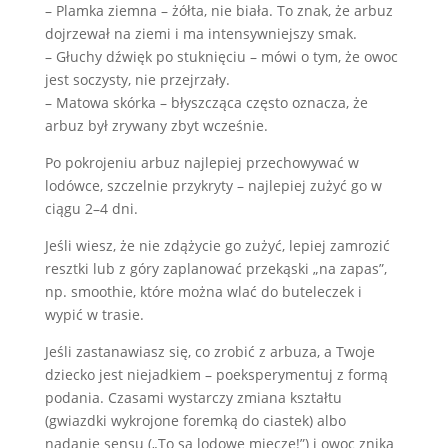
– Plamka ziemna – żółta, nie biała. To znak, że arbuz
dojrzewał na ziemi i ma intensywniejszy smak.
– Głuchy dźwięk po stuknięciu – mówi o tym, że owoc
jest soczysty, nie przejrzały.
– Matowa skórka – błyszcząca często oznacza, że
arbuz był zrywany zbyt wcześnie.
Po pokrojeniu arbuz najlepiej przechowywać w
lodówce, szczelnie przykryty – najlepiej zużyć go w
ciągu 2–4 dni.
Jeśli wiesz, że nie zdążycie go zużyć, lepiej zamrozić
resztki lub z góry zaplanować przekąski „na zapas”,
np. smoothie, które można wlać do buteleczek i
wypić w trasie.
Jeśli zastanawiasz się, co zrobić z arbuza, a Twoje
dziecko jest niejadkiem – poeksperymentuj z formą
podania. Czasami wystarczy zmiana kształtu
(gwiazdki wykrojone foremką do ciastek) albo
nadanie sensu („To są lodowe miecze!”) i owoc znika