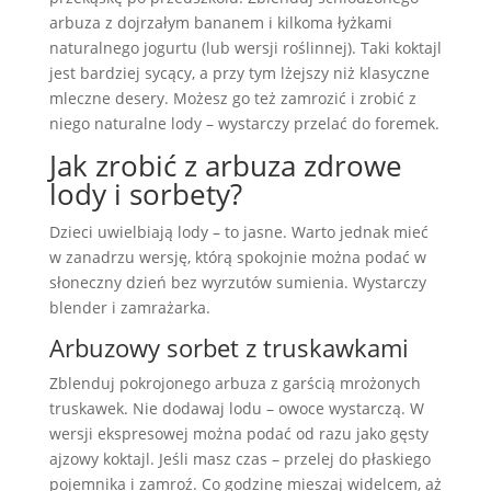
arbuza z dojrzałym bananem i kilkoma łyżkami
naturalnego jogurtu (lub wersji roślinnej). Taki koktajl
jest bardziej sycący, a przy tym lżejszy niż klasyczne
mleczne desery. Możesz go też zamrozić i zrobić z
niego naturalne lody – wystarczy przelać do foremek.
Jak zrobić z arbuza zdrowe
lody i sorbety?
Dzieci uwielbiają lody – to jasne. Warto jednak mieć
w zanadrzu wersję, którą spokojnie można podać w
słoneczny dzień bez wyrzutów sumienia. Wystarczy
blender i zamrażarka.
Arbuzowy sorbet z truskawkami
Zblenduj pokrojonego arbuza z garścią mrożonych
truskawek. Nie dodawaj lodu – owoce wystarczą. W
wersji ekspresowej można podać od razu jako gęsty
ajzowy koktajl. Jeśli masz czas – przelej do płaskiego
pojemnika i zamroź. Co godzinę mieszaj widelcem, aż