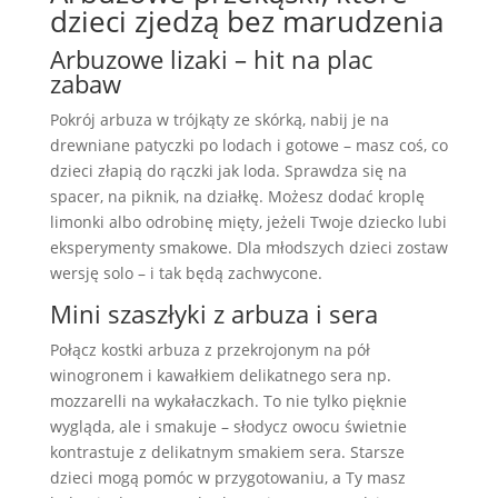
dzieci zjedzą bez marudzenia
Arbuzowe lizaki – hit na plac
zabaw
Pokrój arbuza w trójkąty ze skórką, nabij je na
drewniane patyczki po lodach i gotowe – masz coś, co
dzieci złapią do rączki jak loda. Sprawdza się na
spacer, na piknik, na działkę. Możesz dodać kroplę
limonki albo odrobinę mięty, jeżeli Twoje dziecko lubi
eksperymenty smakowe. Dla młodszych dzieci zostaw
wersję solo – i tak będą zachwycone.
Mini szaszłyki z arbuza i sera
Połącz kostki arbuza z przekrojonym na pół
winogronem i kawałkiem delikatnego sera np.
mozzarelli na wykałaczkach. To nie tylko pięknie
wygląda, ale i smakuje – słodycz owocu świetnie
kontrastuje z delikatnym smakiem sera. Starsze
dzieci mogą pomóc w przygotowaniu, a Ty masz